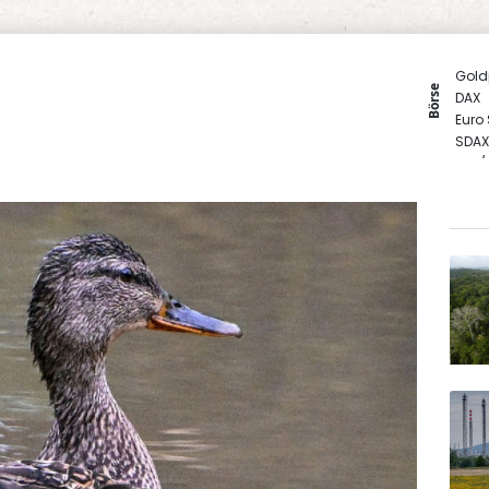
Gold
Börse
DAX
Euro
SDAX
EUR/
TecD
MDA