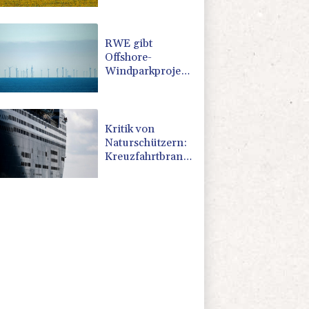
nach nur einem
Tag gebrochen
RWE gibt
Offshore-
Windparkprojekte
in den USA auf
Kritik von
Naturschützern:
Kreuzfahrtbranche
weiter auf
"fossilem Kurs"