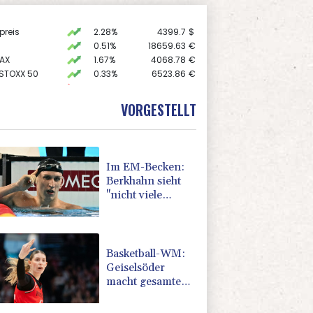
preis
2.28%
4399.7
$
0.51%
18659.63
€
AX
1.67%
4068.78
€
 STOXX 50
0.33%
6523.86
€
X
-0.07%
32407.2
€
0.68%
26319.45
€
VORGESTELLT
USD
0.32%
1.1562
$
Im EM-Becken:
Berkhahn sieht
"nicht viele
Medaillenchancen"
Basketball-WM:
Geiselsöder
macht gesamte
Vorbereitung mit