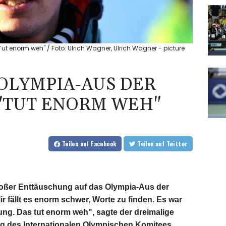
t enorm weh" / Foto: Ulrich Wagner, Ulrich Wagner - picture
OLYMPIA-AUS DER
"TUT ENORM WEH"
Teilen
auf Facebook
Teilen
auf Twitter
großer Enttäuschung auf das Olympia-Aus der
r fällt es enorm schwer, Worte zu finden. Es war
ung. Das tut enorm weh", sagte der dreimalige
g des Internationalen Olympischen Komitees