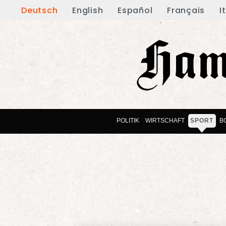
Deutsch
English
Español
Français
I
POLITIK
WIRTSCHAFT
SPORT
B