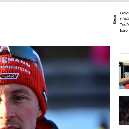
Gold
Börse
SDAX
TecD
Euro
MDA
DAX
EUR/