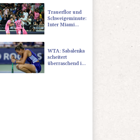
Trauerflor und
Schweigeminute:
Inter Miami
trauert mit Messi
WTA: Sabalenka
scheitert
überraschend in
Toronto