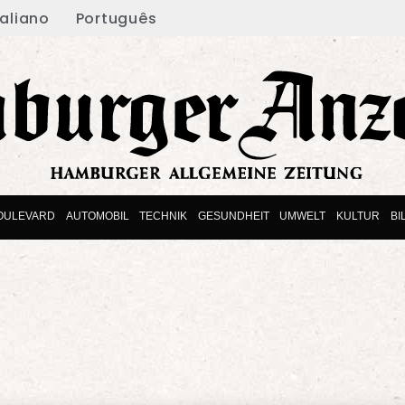
taliano
Português
OULEVARD
AUTOMOBIL
TECHNIK
GESUNDHEIT
UMWELT
KULTUR
BI