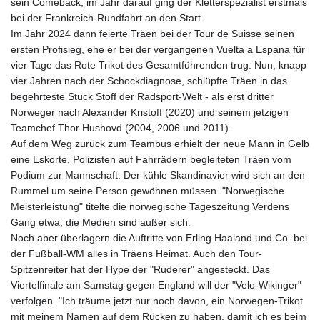
sein Comeback, im Jahr darauf ging der Kletterspezialist erstmals
bei der Frankreich-Rundfahrt an den Start.
Im Jahr 2024 dann feierte Träen bei der Tour de Suisse seinen
ersten Profisieg, ehe er bei der vergangenen Vuelta a Espana für
vier Tage das Rote Trikot des Gesamtführenden trug. Nun, knapp
vier Jahren nach der Schockdiagnose, schlüpfte Träen in das
begehrteste Stück Stoff der Radsport-Welt - als erst dritter
Norweger nach Alexander Kristoff (2020) und seinem jetzigen
Teamchef Thor Hushovd (2004, 2006 und 2011).
Auf dem Weg zurück zum Teambus erhielt der neue Mann in Gelb
eine Eskorte, Polizisten auf Fahrrädern begleiteten Träen vom
Podium zur Mannschaft. Der kühle Skandinavier wird sich an den
Rummel um seine Person gewöhnen müssen. "Norwegische
Meisterleistung" titelte die norwegische Tageszeitung Verdens
Gang etwa, die Medien sind außer sich.
Noch aber überlagern die Auftritte von Erling Haaland und Co. bei
der Fußball-WM alles in Träens Heimat. Auch den Tour-
Spitzenreiter hat der Hype der "Ruderer" angesteckt. Das
Viertelfinale am Samstag gegen England will der "Velo-Wikinger"
verfolgen. "Ich träume jetzt nur noch davon, ein Norwegen-Trikot
mit meinem Namen auf dem Rücken zu haben, damit ich es beim