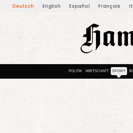
Deutsch
English
Español
Français
I
POLITIK
WIRTSCHAFT
SPORT
B