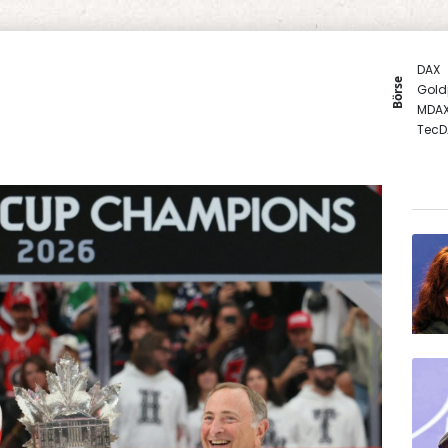
DAX
Börse
Gold
MDA
TecD
Euro
SDAX
EUR/