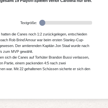
gesamt 19 Playoff-Spielen verlor Carolina nur drei.
Textgröße:
e hatten die Canes noch 1:2 zurückgelegen, entschieden
efcoach Rob Brind'Amour war beim ersten Stanley-Cup-
gewesen. Der amtierenden Kapitän Jon Staal wurde nach
offs zum MVP gewählt.
n sich die Canes auf Torhüter Brandon Bussi verlassen,
ten Partie, einem packenden 4:5 nach zwei
en war. Mit 22 gehaltenen Schüssen sicherte er sich den