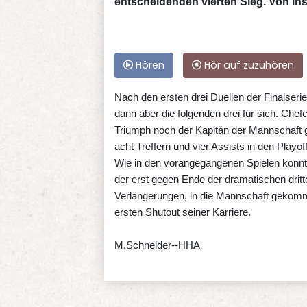
entscheidenden vierten Sieg. Von ins
Hören
Hör auf zuzuhören
Nach den ersten drei Duellen der Finalseri
dann aber die folgenden drei für sich. Ch
Triumph noch der Kapitän der Mannschaft 
acht Treffern und vier Assists in den Play
Wie in den vorangegangenen Spielen konnte
der erst gegen Ende der dramatischen drit
Verlängerungen, in die Mannschaft gekomm
ersten Shutout seiner Karriere.
M.Schneider--HHA