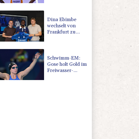
für Ansah
Dina Ebimbe
wechselt von
Frankfurt zu
Schalke
Schwimm-EM:
Gose holt Gold im
Freiwasser-
Knockout