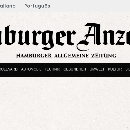
taliano
Português
OULEVARD
AUTOMOBIL
TECHNIK
GESUNDHEIT
UMWELT
KULTUR
BI