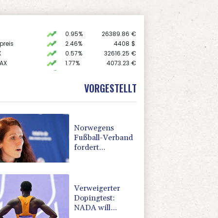
0.95%
26389.86
€
preis
2.46%
4408
$
X
0.57%
32616.25
€
AX
1.77%
4073.23
€
 STOXX 50
0.72%
6549.97
€
0.83%
18719.99
€
VORGESTELLT
USD
0.45%
1.1577
$
Norwegens
Fußball-Verband
fordert
Infantinos
Rücktritt
Verweigerter
Dopingtest:
NADA will
Vierjahressperre