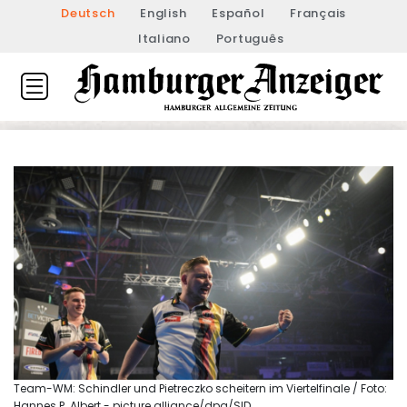
Deutsch
English
Español
Français
Italiano
Português
Team-WM: Schindler und Pietreczko scheitern im Viertelfinale / Foto:
Hannes P. Albert - picture alliance/dpa/SID