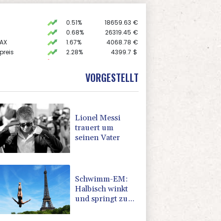
0.51%
18659.63
€
0.68%
26319.45
€
AX
1.67%
4068.78
€
preis
2.28%
4399.7
$
X
-0.07%
32407.2
€
 STOXX 50
0.33%
6523.86
€
VORGESTELLT
USD
0.32%
1.1562
$
Lionel Messi
trauert um
seinen Vater
Schwimm-EM:
Halbisch winkt
und springt zu
Bronze