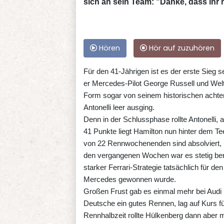
sich an sein Team: "Danke, dass ihr 
Hören
Hör auf zuzuhören
Für den 41-Jährigen ist es der erste Sieg s
er Mercedes-Pilot George Russell und Welt
Form sogar von seinem historischen achte
Antonelli leer ausging.
Denn in der Schlussphase rollte Antonelli,
41 Punkte liegt Hamilton nun hinter dem Te
von 22 Rennwochenenden sind absolviert, u
den vergangenen Wochen war es stetig be
starker Ferrari-Strategie tatsächlich für d
Mercedes gewonnen wurde.
Großen Frust gab es einmal mehr bei Audi 
Deutsche ein gutes Rennen, lag auf Kurs 
Rennhalbzeit rollte Hülkenberg dann aber