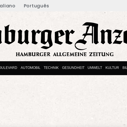
taliano
Português
OULEVARD
AUTOMOBIL
TECHNIK
GESUNDHEIT
UMWELT
KULTUR
BI