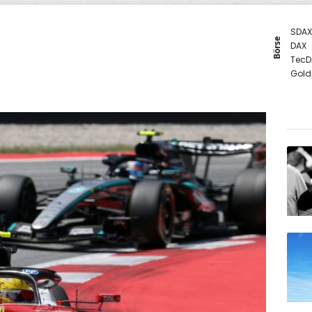
SDAX
Börse
DAX
TecD
Gold
MDA
Euro
EUR/