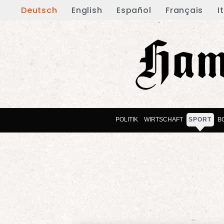
Deutsch
English
Español
Français
I
POLITIK
WIRTSCHAFT
SPORT
B