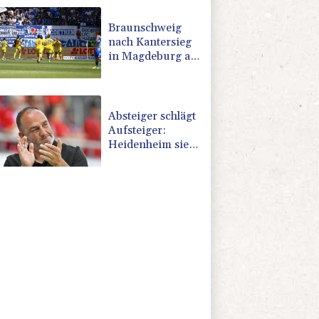
Braunschweig
nach Kantersieg
in Magdeburg an
der Spitze
Absteiger schlägt
Aufsteiger:
Heidenheim siegt
turbulent