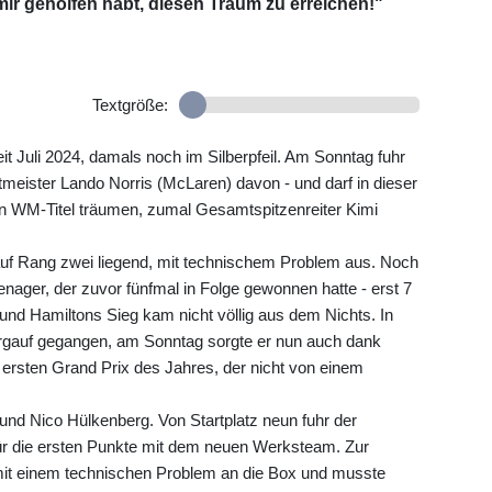
mir geholfen habt, diesen Traum zu erreichen!"
Textgröße:
eit Juli 2024, damals noch im Silberpfeil. Am Sonntag fuhr
meister Lando Norris (McLaren) davon - und darf in dieser
n WM-Titel träumen, zumal Gesamtspitzenreiter Kimi
 auf Rang zwei liegend, mit technischem Problem aus. Noch
enager, der zuvor fünfmal in Folge gewonnen hatte - erst 7
nd Hamiltons Sieg kam nicht völlig aus dem Nichts. In
rgauf gegangen, am Sonntag sorgte er nun auch dank
en ersten Grand Prix des Jahres, der nicht von einem
und Nico Hülkenberg. Von Startplatz neun fuhr der
für die ersten Punkte mit dem neuen Werksteam. Zur
 mit einem technischen Problem an die Box und musste