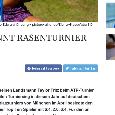
oto: Edward Cheung - picture-alliance/Eibner-Pressefoto/SID
NNT RASENTURNIER
Teilen
auf Facebook
Teilen
auf Twitter
seinen Landsmann Taylor Fritz beim ATP-Turnier
eiten Turniersieg in diesem Jahr auf deutschem
platzturniers von München im April besiegte den
er Top-Ten-Spieler mit 6:4, 2:6. 6:4. Für den an