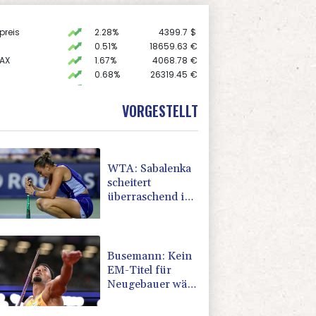
preis
2.28%
4399.7
$
0.51%
18659.63
€
AX
1.67%
4068.78
€
0.68%
26319.45
€
 STOXX 50
0.33%
6523.86
€
X
-0.07%
32407.2
€
VORGESTELLT
USD
0.32%
1.1562
$
WTA: Sabalenka
scheitert
überraschend in
Toronto
Busemann: Kein
EM-Titel für
Neugebauer wäre
"eine
Enttäuschung"