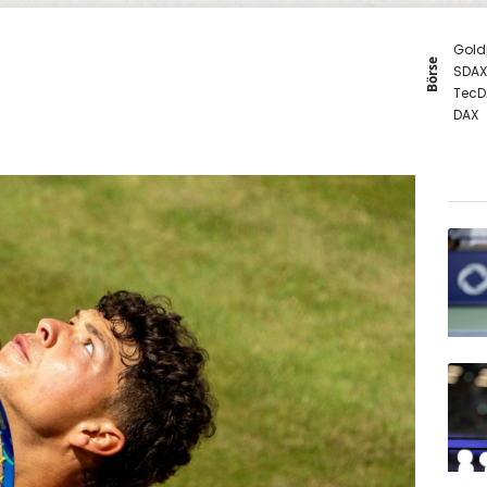
Gold
Börse
SDAX
TecD
DAX
Euro
MDA
EUR/