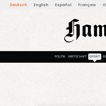
Deutsch
English
Español
Français
I
POLITIK
WIRTSCHAFT
SPORT
B