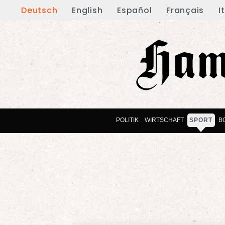
Deutsch
English
Español
Français
I
POLITIK
WIRTSCHAFT
SPORT
B