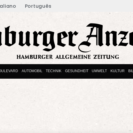
taliano
Português
OULEVARD
AUTOMOBIL
TECHNIK
GESUNDHEIT
UMWELT
KULTUR
BI