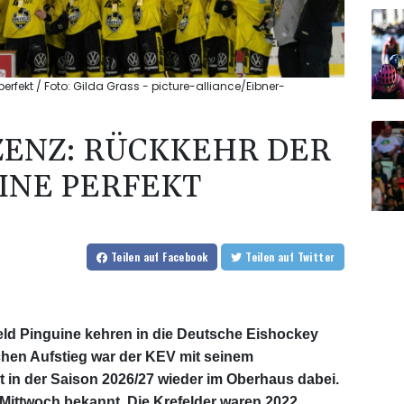
e perfekt / Foto: Gilda Grass - picture-alliance/Eibner-
IZENZ: RÜCKKEHR DER
INE PERFEKT
Teilen
auf Facebook
Teilen
auf Twitter
efeld Pinguine kehren in die Deutsche Eishockey
chen Aufstieg war der KEV mit seinem
it in der Saison 2026/27 wieder im Oberhaus dabei.
Mittwoch bekannt. Die Krefelder waren 2022