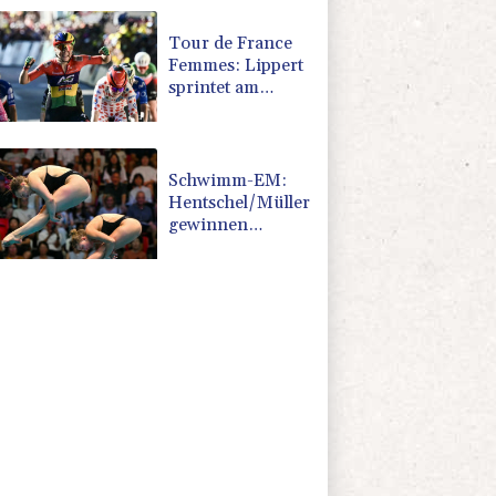
Tour de France
Femmes: Lippert
sprintet am
Etappensieg
vorbei
Schwimm-EM:
Hentschel/Müller
gewinnen
Synchron-Bronze