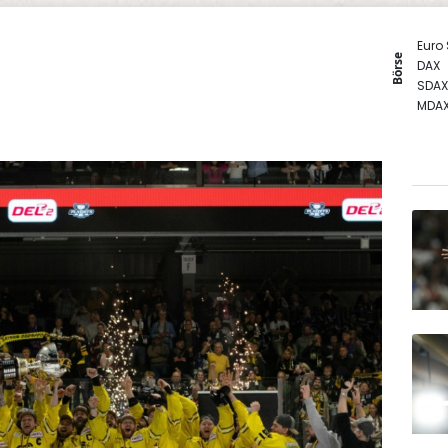
Euro
Börse
DAX
SDAX
MDA
TecD
Gold
EUR/