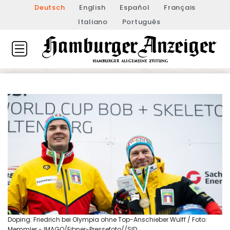
Deutsch
English
Español
Français
Italiano
Português
Doping: Friedrich bei Olympia ohne Top-Anschieber Wulff / Foto:
Memmler - IMAGO/Eibner-Pressefoto//SID