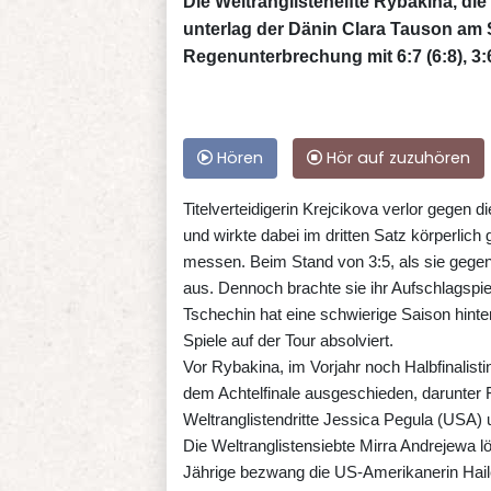
Die Weltranglistenelfte Rybakina, d
unterlag der Dänin Clara Tauson am 
Regenunterbrechung mit 6:7 (6:8), 3:
Hören
Hör auf zuzuhören
Titelverteidigerin Krejcikova verlor gegen
und wirkte dabei im dritten Satz körperlich
messen. Beim Stand von 3:5, als sie gegen
aus. Dennoch brachte sie ihr Aufschlagspiel
Tschechin hat eine schwierige Saison hinter
Spiele auf der Tour absolviert.
Vor Rybakina, im Vorjahr noch Halbfinalist
dem Achtelfinale ausgeschieden, darunter
Weltranglistendritte Jessica Pegula (USA) un
Die Weltranglistensiebte Mirra Andrejewa l
Jährige bezwang die US-Amerikanerin Hailey