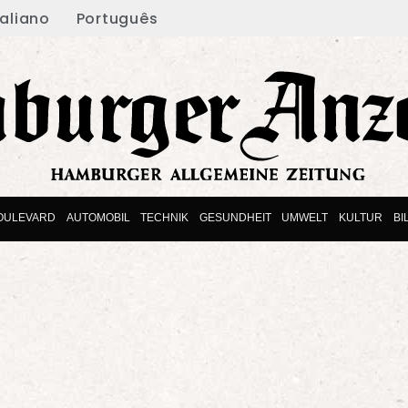
taliano
Português
OULEVARD
AUTOMOBIL
TECHNIK
GESUNDHEIT
UMWELT
KULTUR
BI