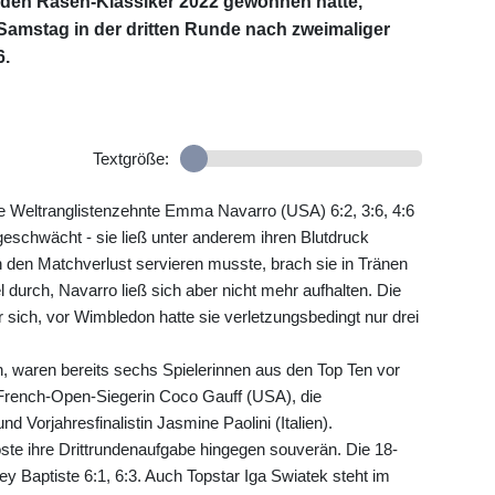
ie den Rasen-Klassiker 2022 gewonnen hatte,
Samstag in der dritten Runde nach zweimaliger
6.
Textgröße:
 die Weltranglistenzehnte Emma Navarro (USA) 6:2, 3:6, 4:6
 geschwächt - sie ließ unter anderem ihren Blutdruck
 den Matchverlust servieren musste, brach sie in Tränen
 durch, Navarro ließ sich aber nicht mehr aufhalten. Die
 sich, vor Wimbledon hatte sie verletzungsbedingt nur drei
in, waren bereits sechs Spielerinnen aus den Top Ten vor
 French-Open-Siegerin Coco Gauff (USA), die
d Vorjahresfinalistin Jasmine Paolini (Italien).
öste ihre Drittrundenaufgabe hingegen souverän. Die 18-
 Baptiste 6:1, 6:3. Auch Topstar Iga Swiatek steht im