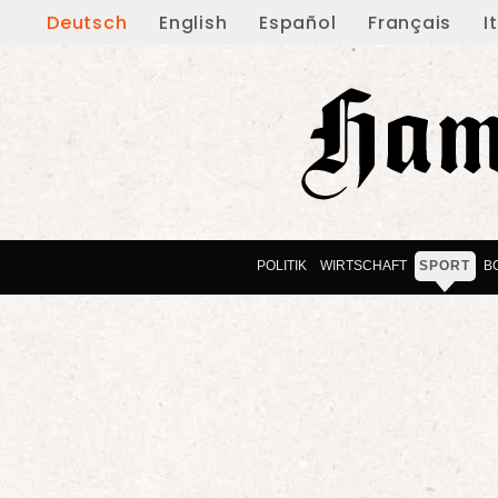
Deutsch
English
Español
Français
I
POLITIK
WIRTSCHAFT
SPORT
B