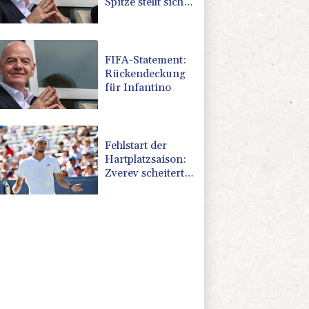
Spitze stellt sich
hinter Infantino
FIFA-Statement:
Rückendeckung
für Infantino
Fehlstart der
Hartplatzsaison:
Zverev scheitert
in Montréal