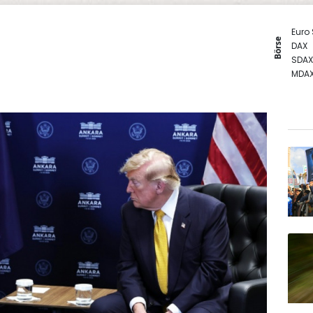
Euro
Börse
DAX
SDAX
MDA
TecD
Gold
EUR/