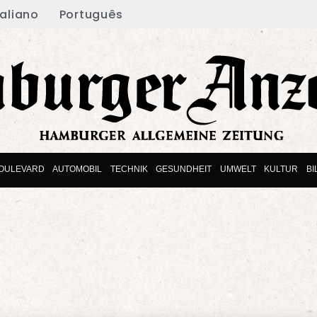
taliano
Português
OULEVARD
AUTOMOBIL
TECHNIK
GESUNDHEIT
UMWELT
KULTUR
B