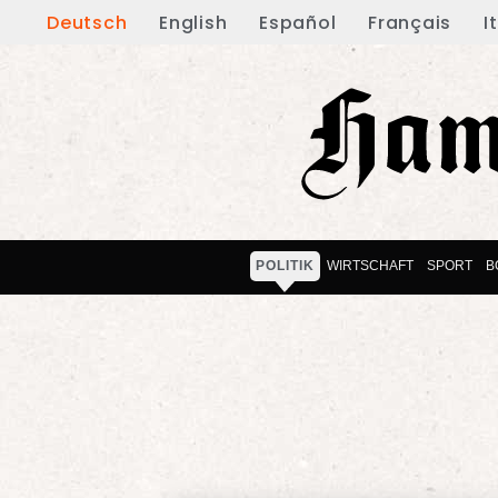
Deutsch
English
Español
Français
I
POLITIK
WIRTSCHAFT
SPORT
B