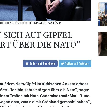
er die Nato" / Foto: Filip SINGER - POOL/AFP
SICH AUF GIPFEL "
T ÜBER DIE NATO"
Teilen
auf Facebook
Teilen
auf Twitter
auf dem Nato-Gipfel im türkischen Ankara erbost
rt. "Ich bin sehr verärgert über die Nato", sagte
einem Treffen mit Nato-Generalsekretär Mark Rutte.
o wegen dem, was sie mit Grönland gemacht haben",