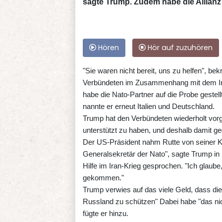
sagte Trump. Zudem habe die Allianz 
Hören
Hör auf zuzuhören
"Sie waren nicht bereit, uns zu helfen", bek
Verbündeten im Zusammenhang mit dem Iran-
habe die Nato-Partner auf die Probe geste
nannte er erneut Italien und Deutschland.
Trump hat den Verbündeten wiederholt vorg
unterstützt zu haben, und deshalb damit gedr
Der US-Präsident nahm Rutte von seiner Kri
Generalsekretär der Nato", sagte Trump in 
Hilfe im Iran-Krieg gesprochen. "Ich glaube
gekommen."
Trump verwies auf das viele Geld, dass di
Russland zu schützen" Dabei habe "das ni
fügte er hinzu.