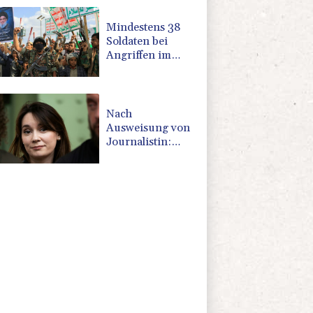
Mindestens 38
Soldaten bei
Angriffen im
Jemen getötet -
Huthis
reklamieren
Attacke
Nach
Ausweisung von
Journalistin:
Russland wirft
Frankreich
"politische
Verfolgung" vor