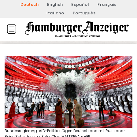
Deutsch
English
Español
Français
Italiano
Português
Bundesregierung: AfD-Politiker fügen Deutschland mit Russland-
Reise Schaden zu / Foto: Olga MALTSEVA - AFP