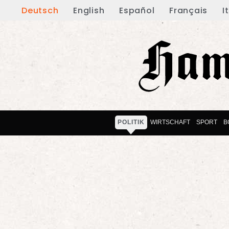
Deutsch
English
Español
Français
I
POLITIK
WIRTSCHAFT
SPORT
B