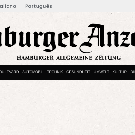
taliano
Português
OULEVARD
AUTOMOBIL
TECHNIK
GESUNDHEIT
UMWELT
KULTUR
B