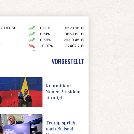
 STOXX 50
0.33%
6523.86
€
0.51%
18659.63
€
0.68%
26319.45
€
X
-0.07%
32407.2
€
USD
0.32%
1.1562
$
preis
2.31%
4401.3
$
VORGESTELLT
AX
1.67%
4068.78
€
Kolumbien:
Neuer Präsident
kündigt
"unermüdlichen"
Kampf gegen
Drogengewalt an
Trump spricht
nach Ballsaal-