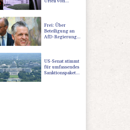
Urteil von
"nationaler
Schande"
Frei: Über
Beteiligung an
AfD-Regierung
entscheidet nicht
CDU in Sachsen-
Anhalt
US-Senat stimmt
für umfassendes
Sanktionspaket
gegen Russland