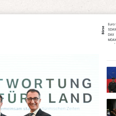
Euro
Börse
SDAX
DAX
MDA
EUR/
Gold
TecD