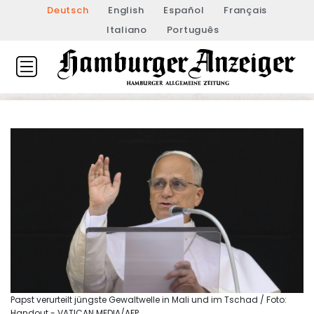
Deutsch
English
Español
Français
Italiano
Português
Papst verurteilt jüngste Gewaltwelle in Mali und im Tschad / Foto:
Handout - VATICAN MEDIA/AFP