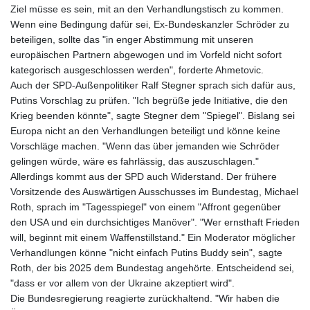
Ziel müsse es sein, mit an den Verhandlungstisch zu kommen.
Wenn eine Bedingung dafür sei, Ex-Bundeskanzler Schröder zu
beteiligen, sollte das "in enger Abstimmung mit unseren
europäischen Partnern abgewogen und im Vorfeld nicht sofort
kategorisch ausgeschlossen werden", forderte Ahmetovic.
Auch der SPD-Außenpolitiker Ralf Stegner sprach sich dafür aus,
Putins Vorschlag zu prüfen. "Ich begrüße jede Initiative, die den
Krieg beenden könnte", sagte Stegner dem "Spiegel". Bislang sei
Europa nicht an den Verhandlungen beteiligt und könne keine
Vorschläge machen. "Wenn das über jemanden wie Schröder
gelingen würde, wäre es fahrlässig, das auszuschlagen."
Allerdings kommt aus der SPD auch Widerstand. Der frühere
Vorsitzende des Auswärtigen Ausschusses im Bundestag, Michael
Roth, sprach im "Tagesspiegel" von einem "Affront gegenüber
den USA und ein durchsichtiges Manöver". "Wer ernsthaft Frieden
will, beginnt mit einem Waffenstillstand." Ein Moderator möglicher
Verhandlungen könne "nicht einfach Putins Buddy sein", sagte
Roth, der bis 2025 dem Bundestag angehörte. Entscheidend sei,
"dass er vor allem von der Ukraine akzeptiert wird".
Die Bundesregierung reagierte zurückhaltend. "Wir haben die