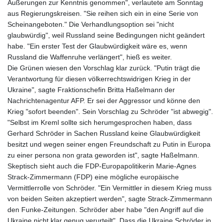
Äußerungen zur Kenntnis genommen", verlautete am Sonntag
aus Regierungskreisen. "Sie reihen sich ein in eine Serie von
Scheinangeboten." Die Verhandlungsoption sei "nicht
glaubwürdig", weil Russland seine Bedingungen nicht geändert
habe. "Ein erster Test der Glaubwürdigkeit wäre es, wenn
Russland die Waffenruhe verlängert", hieß es weiter.
Die Grünen wiesen den Vorschlag klar zurück. "Putin trägt die
Verantwortung für diesen völkerrechtswidrigen Krieg in der
Ukraine", sagte Fraktionschefin Britta Haßelmann der
Nachrichtenagentur AFP. Er sei der Aggressor und könne den
Krieg "sofort beenden". Sein Vorschlag zu Schröder "ist abwegig".
"Selbst im Kreml sollte sich herumgesprochen haben, dass
Gerhard Schröder in Sachen Russland keine Glaubwürdigkeit
besitzt und wegen seiner engen Freundschaft zu Putin in Europa
zu einer persona non grata geworden ist", sagte Haßelmann.
Skeptisch sieht auch die FDP-Europapolitikerin Marie-Agnes
Strack-Zimmermann (FDP) eine mögliche europäische
Vermittlerrolle von Schröder. "Ein Vermittler in diesem Krieg muss
von beiden Seiten akzeptiert werden", sagte Strack-Zimmermann
den Funke-Zeitungen. Schröder aber habe "den Angriff auf die
Ukraine nicht klar genug verurteilt". Dass die Ukraine Schröder in