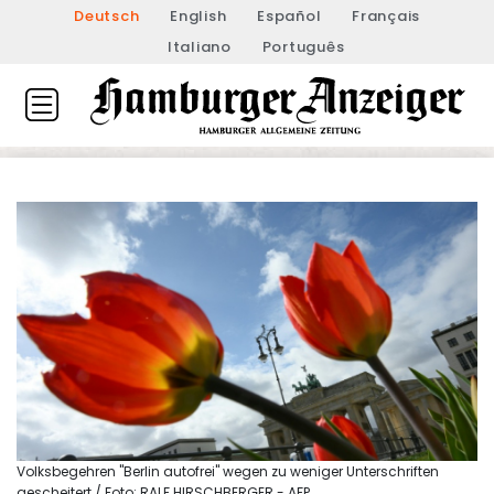
Deutsch
English
Español
Français
Italiano
Português
Volksbegehren "Berlin autofrei" wegen zu weniger Unterschriften
gescheitert / Foto: RALF HIRSCHBERGER - AFP