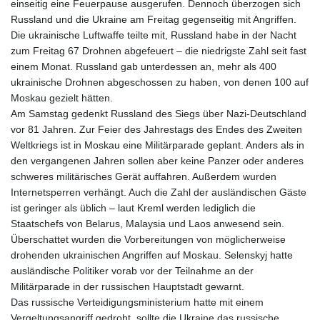
einseitig eine Feuerpause ausgerufen. Dennoch überzogen sich
Russland und die Ukraine am Freitag gegenseitig mit Angriffen.
Die ukrainische Luftwaffe teilte mit, Russland habe in der Nacht
zum Freitag 67 Drohnen abgefeuert – die niedrigste Zahl seit fast
einem Monat. Russland gab unterdessen an, mehr als 400
ukrainische Drohnen abgeschossen zu haben, von denen 100 auf
Moskau gezielt hätten.
Am Samstag gedenkt Russland des Siegs über Nazi-Deutschland
vor 81 Jahren. Zur Feier des Jahrestags des Endes des Zweiten
Weltkriegs ist in Moskau eine Militärparade geplant. Anders als in
den vergangenen Jahren sollen aber keine Panzer oder anderes
schweres militärisches Gerät auffahren. Außerdem wurden
Internetsperren verhängt. Auch die Zahl der ausländischen Gäste
ist geringer als üblich – laut Kreml werden lediglich die
Staatschefs von Belarus, Malaysia und Laos anwesend sein.
Überschattet wurden die Vorbereitungen von möglicherweise
drohenden ukrainischen Angriffen auf Moskau. Selenskyj hatte
ausländische Politiker vorab vor der Teilnahme an der
Militärparade in der russischen Hauptstadt gewarnt.
Das russische Verteidigungsministerium hatte mit einem
Vergeltungsangriff gedroht, sollte die Ukraine das russische