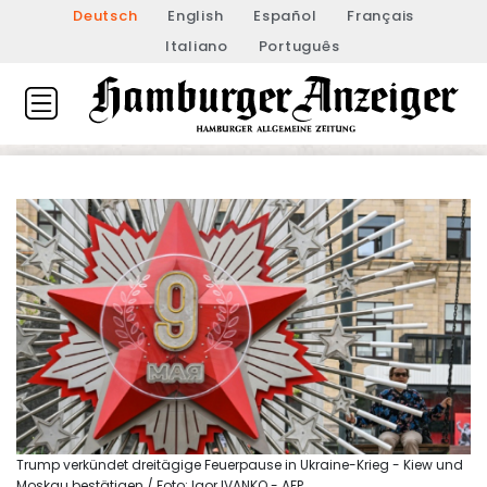
Deutsch
English
Español
Français
Italiano
Português
Trump verkündet dreitägige Feuerpause in Ukraine-Krieg - Kiew und
Moskau bestätigen / Foto: Igor IVANKO - AFP