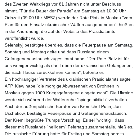
des Zweiten Weltkriegs vor 81 Jahren nicht unter Beschuss
nimmt. "Für die Dauer der Parade" am Samstag ab 10.00 Uhr
Ortszeit (09.00 Uhr MESZ) werde der Rote Platz in Moskau "vom
Plan für den Einsatz ukrainischer Waffen ausgenommen", hieß es
in der Anordnung, die auf der Website des Präsidialamts
veröffentlicht wurde.
Selenskyj bestätigte überdies, dass die Feuerpause am Samstag,
Sonntag und Montag gelte und dass Russland einem
Gefangenenaustausch zugestimmt habe. "Der Rote Platz ist für
uns weniger wichtig als das Leben der ukrainischen Gefangenen,
die nach Hause zurückkehren können", betonte er.
Ein hochrangiger Vertreter des ukrainischen Präsidialamts sagte
AFP, Kiew habe "die morgige Abwesenheit von Drohnen in
Moskau gegen 1000 Kriegsgefangene eingetauscht". Die Ukraine
werde sich während der Waffenruhe "spiegelbildlich" verhalten.
Auch der außenpolitische Berater von Kremlchef Putin, Juri
Uschakow, bestätigte Feuerpause und Gefangenenaustausch.
Der Kreml begrüßte Trumps Vorschlag. Es sei "wichtig", dass
dieser mit Russlands "heiligem" Feiertag zusammenfalle, hieß es.
Die russische Führung hatte für Freitag und Samstag bereits