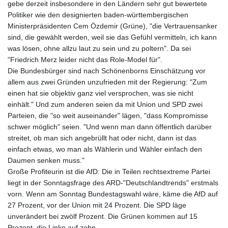
gebe derzeit insbesondere in den Ländern sehr gut bewertete
Politiker wie den designierten baden-württembergischen
Ministerpräsidenten Cem Özdemir (Grüne), "die Vertrauensanker
sind, die gewählt werden, weil sie das Gefühl vermitteln, ich kann
was lösen, ohne allzu laut zu sein und zu poltern". Da sei
"Friedrich Merz leider nicht das Role-Model für".
Die Bundesbürger sind nach Schönenborns Einschätzung vor
allem aus zwei Gründen unzufrieden mit der Regierung: "Zum
einen hat sie objektiv ganz viel versprochen, was sie nicht
einhält." Und zum anderen seien da mit Union und SPD zwei
Parteien, die "so weit auseinander" lägen, "dass Kompromisse
schwer möglich" seien. "Und wenn man dann öffentlich darüber
streitet, ob man sich angebrüllt hat oder nicht, dann ist das
einfach etwas, wo man als Wählerin und Wähler einfach den
Daumen senken muss."
Große Profiteurin ist die AfD: Die in Teilen rechtsextreme Partei
liegt in der Sonntagsfrage des ARD-"Deutschlandtrends" erstmals
vorn. Wenn am Sonntag Bundestagswahl wäre, käme die AfD auf
27 Prozent, vor der Union mit 24 Prozent. Die SPD läge
unverändert bei zwölf Prozent. Die Grünen kommen auf 15
Prozent, die Linke auf zehn.