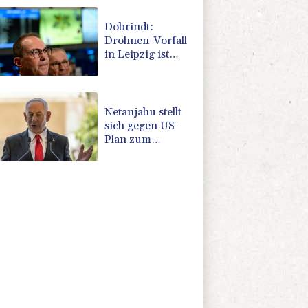
kosten
Dobrindt:
Drohnen-Vorfall
in Leipzig ist
"neue
Gefahrenqualität"
Netanjahu stellt
sich gegen US-
Plan zum
Gazastreifen -
Armeechef:
Gehen "proaktiv"
vor