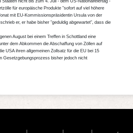
taaten nicht bis zum 4. Juli - dem US-Nationalfeiertag -
zölle für europäische Produkte "sofort auf viel höhere
lefonat mit EU-Kommissionspräsidentin Ursula von der
schrieb er, er habe bisher "geduldig abgewartet", dass die
enen August bei einem Treffen in Schottland eine
te unter dem Abkommen die Abschaffung von Zöllen auf
ie USA ihren allgemeinen Zollsatz für die EU bei 15
en Gesetzgebungsprozess bisher jedoch nicht