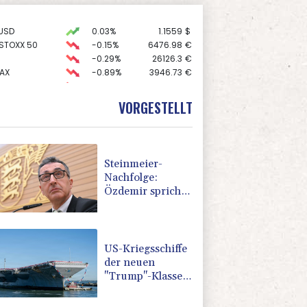
USD
0.03%
1.1559
$
 STOXX 50
-0.15%
6476.98
€
-0.29%
26126.3
€
AX
-0.89%
3946.73
€
-0.46%
18553.91
€
X
-0.41%
32426.33
€
VORGESTELLT
preis
0.88%
4343.4
$
Steinmeier-
Nachfolge:
Özdemir spricht
sich für eine
Frau aus
US-Kriegsschiffe
der neuen
"Trump"-Klasse
könnten 275
Milliarden Dollar