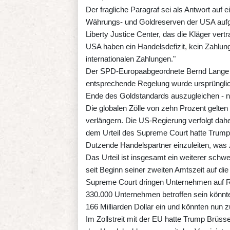
Der fragliche Paragraf sei als Antwort auf e
Währungs- und Goldreserven der USA aufg
Liberty Justice Center, das die Kläger vert
USA haben ein Handelsdefizit, kein Zahlung
internationalen Zahlungen."
Der SPD-Europaabgeordnete Bernd Lange s
entsprechende Regelung wurde ursprüngl
Ende des Goldstandards auszugleichen - nich
Die globalen Zölle von zehn Prozent gelten 
verlängern. Die US-Regierung verfolgt daher
dem Urteil des Supreme Court hatte Trum
Dutzende Handelspartner einzuleiten, was 
Das Urteil ist insgesamt ein weiterer schw
seit Beginn seiner zweiten Amtszeit auf di
Supreme Court dringen Unternehmen auf Rü
330.000 Unternehmen betroffen sein könnt
166 Milliarden Dollar ein und könnten nun 
Im Zollstreit mit der EU hatte Trump Brüss