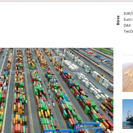
EUR/
Börse
Euro
DAX
TecD
SDAX
MDA
Gold