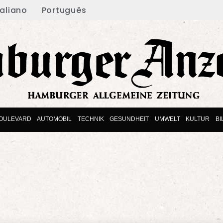
taliano
Português
OULEVARD
AUTOMOBIL
TECHNIK
GESUNDHEIT
UMWELT
KULTUR
B