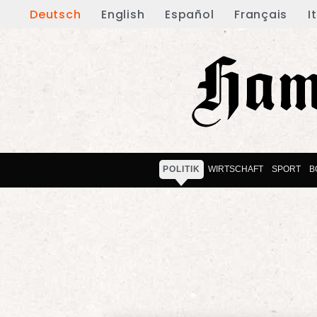
Deutsch
English
Español
Français
I
POLITIK
WIRTSCHAFT
SPORT
B