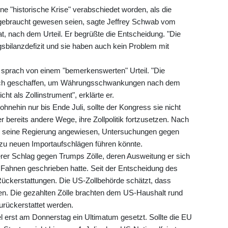
ine "historische Krise" verabschiedet worden, als die
ebraucht gewesen seien, sagte Jeffrey Schwab vom
rat, nach dem Urteil. Er begrüßte die Entscheidung. "Die
sbilanzdefizit und sie haben auch kein Problem mit
prach von einem "bemerkenswerten" Urteil. "Die
ich geschaffen, um Währungsschwankungen nach dem
t als Zollinstrument", erklärte er.
ohnehin nur bis Ende Juli, sollte der Kongress sie nicht
 bereits andere Wege, ihre Zollpolitik fortzusetzen. Nach
p seine Regierung angewiesen, Untersuchungen gegen
zu neuen Importaufschlägen führen könnte.
erer Schlag gegen Trumps Zölle, deren Ausweitung er sich
e Fahnen geschrieben hatte. Seit der Entscheidung des
ckerstattungen. Die US-Zollbehörde schätzt, dass
en. Die gezahlten Zölle brachten dem US-Haushalt rund
zurückerstattet werden.
el erst am Donnerstag ein Ultimatum gesetzt. Sollte die EU