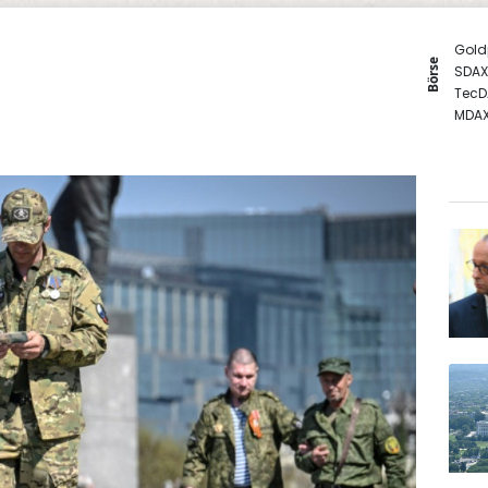
Gold
Börse
SDAX
TecD
MDA
DAX
Euro
EUR/