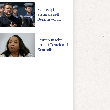
Selenskyj
erstmals seit
Beginn von
Ukraine-Krieg in
Serbien - Treffen
mit Vucic
Trump macht
erneut Druck auf
Zentralbank-
Vorständin Cook