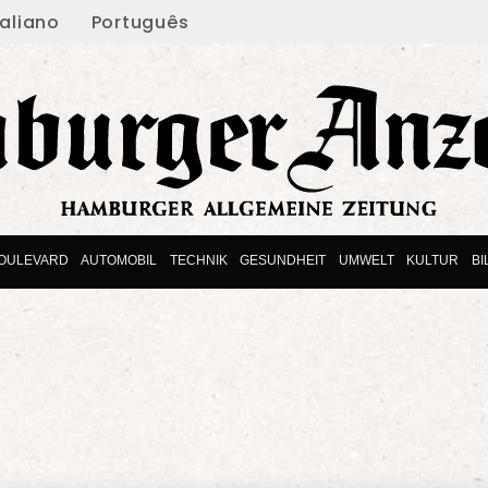
taliano
Português
OULEVARD
AUTOMOBIL
TECHNIK
GESUNDHEIT
UMWELT
KULTUR
B