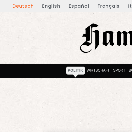
Deutsch
English
Español
Français
I
POLITIK
WIRTSCHAFT
SPORT
B