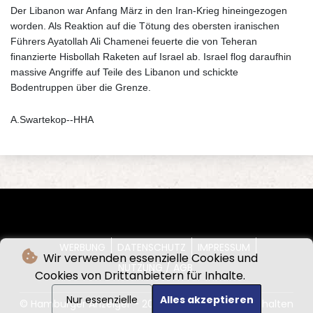
Der Libanon war Anfang März in den Iran-Krieg hineingezogen
worden. Als Reaktion auf die Tötung des obersten iranischen
Führers Ayatollah Ali Chamenei feuerte die von Teheran
finanzierte Hisbollah Raketen auf Israel ab. Israel flog daraufhin
massive Angriffe auf Teile des Libanon und schickte
Bodentruppen über die Grenze.
A.Swartekop--HHA
WERBUNG
DATENSCHUTZ
IMPRESSUM
Wir verwenden essenzielle Cookies und
NUTZUNG / AGB
Cookies von Drittanbietern für Inhalte.
Nur essenzielle
Alles akzeptieren
© Hamburger Anzeiger - 2026 - Alle Rechte vorbehalten