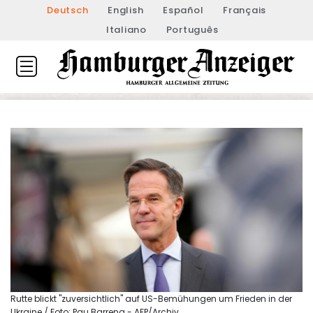
Deutsch
English
Español
Français
Italiano
Português
Rutte blickt "zuversichtlich" auf US-Bemühungen um Frieden in der
Ukraine / Foto: Pau Barrena - AFP/Archiv