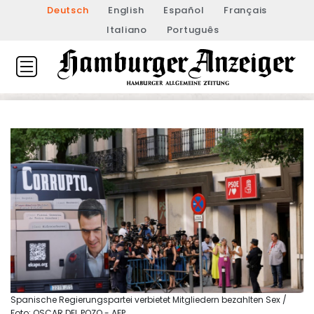
Deutsch
English
Español
Français
Italiano
Português
Spanische Regierungspartei verbietet Mitgliedern bezahlten Sex /
Foto: OSCAR DEL POZO - AFP