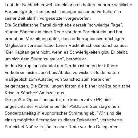
Laut der Nachrichtenwebsite eldiario.es hatten mehrere weibliche
Parteimitglieder ihm jedoch "unangemessenes Verhalten" in
seiner Zeit als ihr Vorgesetzter vorgeworfen.
Die Sozialistische Partei durchlebe derzeit "schwierige Tage",
räumte Sánchez in einer Rede vor dem Parteirat ein und bat
erneut um Verzeihung dafür, dass er korruptionsverdächtigen
Mitgliedern vertraut habe. Einen Rücktritt schloss Sánchez aus:
"Der Kapitän geht nicht, wenn es Schwierigkeiten gibt. Er bleibt,
um sich dem Sturm zu stellen", betonte er.
In den Korruptionsskandal um Cerdán ist auch der frühere
Verkehrsminister José Luis Ábalos verwickelt. Beide hatten
maßgeblich zum Aufstieg von Sánchez zum Parteichef
beigetragen. Die Enthüllungen lösten die bisher größte politische
Krise in Sánchez' Amtszeit aus.
Die größte Oppositionspartei, die konservative PP, hielt
angesichts der Probleme bei der PSOE am Samstag einen
Sonderparteitag in euphorischer Stimmung ab. "Wir sind die
einzig mögliche Alternative zu dieser Dekadenz", versicherte
Parteichef Núñez Feijóo in einer Rede vor den Delegierten.