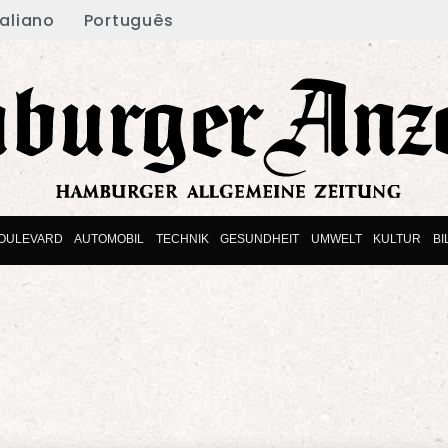
taliano
Português
OULEVARD
AUTOMOBIL
TECHNIK
GESUNDHEIT
UMWELT
KULTUR
B