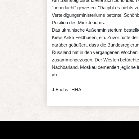
Am Samstag distanzierte sich Schönbach vo
"unbedacht" gewesen. "Da gibt es nichts zu
Verteidigungsministeriums betonte, Schön
Position des Ministeriums.
Das ukrainische Außenministerium bestellt
Kiew, Anka Feldhusen, ein. Zuvor hatte de
darüber geäußert, dass die Bundesregierung 
Russland hat in den vergangenen Wochen m
zusammengezogen. Der Westen befürchtet 
Nachbarland. Moskau dementiert jegliche I
yb
J.Fuchs--HHA