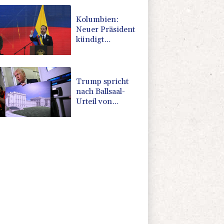
Region Kiew
Kolumbien:
Neuer Präsident
kündigt
"unermüdlichen"
Kampf gegen
Drogengewalt an
Trump spricht
nach Ballsaal-
Urteil von
"nationaler
Schande"