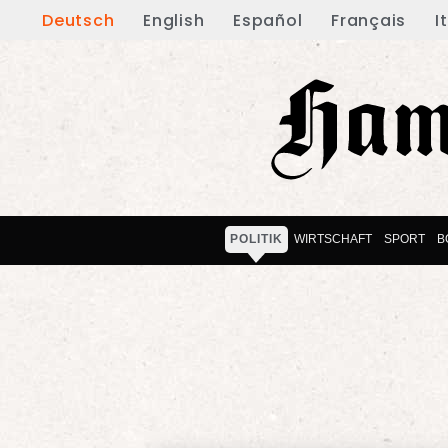
Deutsch
English
Español
Français
I
POLITIK
WIRTSCHAFT
SPORT
B