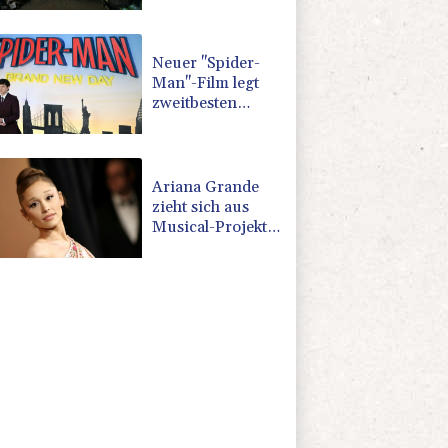
Angriff verbrannt
Neuer "Spider-
Man"-Film legt
zweitbesten
Kinostart aller
Zeiten hin
Ariana Grande
zieht sich aus
Musical-Projekt
in London
zurück