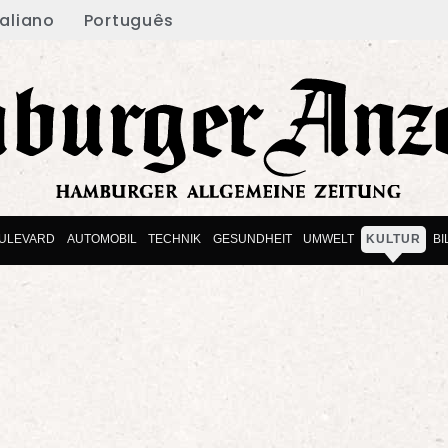
taliano
Português
ULEVARD
AUTOMOBIL
TECHNIK
GESUNDHEIT
UMWELT
KULTUR
B