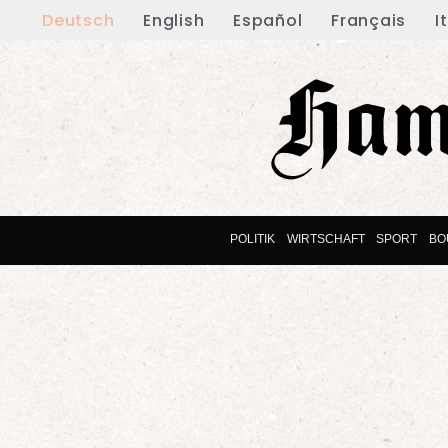
Deutsch
English
Español
Français
I
POLITIK
WIRTSCHAFT
SPORT
BO