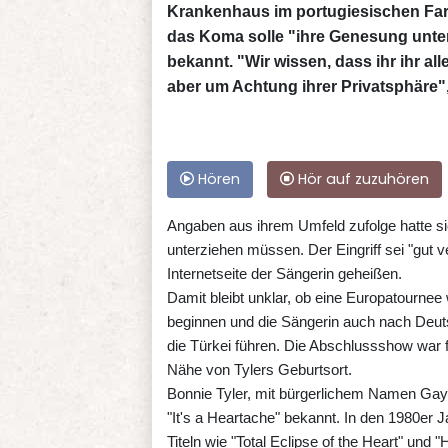
Krankenhaus im portugiesischen Faro
das Koma solle "ihre Genesung unter
bekannt. "Wir wissen, dass ihr ihr all
aber um Achtung ihrer Privatsphäre",
Hören
Hör auf zuzuhören
Angaben aus ihrem Umfeld zufolge hatte si
unterziehen müssen. Der Eingriff sei "gut ve
Internetseite der Sängerin geheißen.
Damit bleibt unklar, ob eine Europatournee 
beginnen und die Sängerin auch nach Deuts
die Türkei führen. Die Abschlussshow war f
Nähe von Tylers Geburtsort.
Bonnie Tyler, mit bürgerlichem Namen Gay
"It's a Heartache" bekannt. In den 1980er 
Titeln wie "Total Eclipse of the Heart" und 