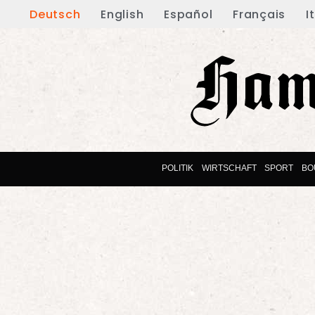
Deutsch
English
Español
Français
I
POLITIK
WIRTSCHAFT
SPORT
BO