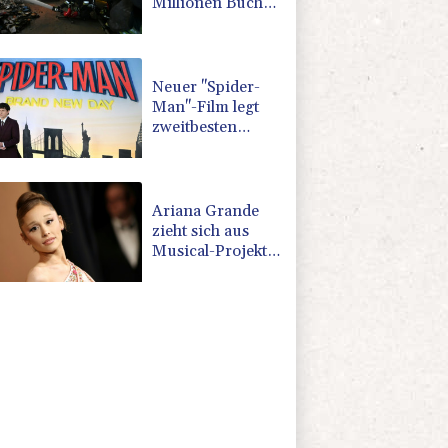
Millionen Bücher
durch russischen
Angriff verbrannt
Neuer "Spider-
Man"-Film legt
zweitbesten
Kinostart aller
Zeiten hin
Ariana Grande
zieht sich aus
Musical-Projekt
in London
zurück