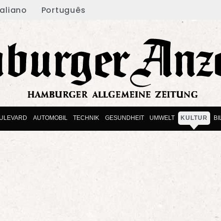
taliano
Português
ULEVARD
AUTOMOBIL
TECHNIK
GESUNDHEIT
UMWELT
KULTUR
B