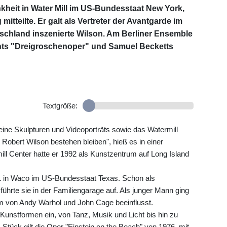
kheit in Water Mill im US-Bundesstaat New York,
tteilte. Er galt als Vertreter der Avantgarde im
tschland inszenierte Wilson. Am Berliner Ensemble
chts "Dreigroschenoper" und Samuel Becketts
Textgröße:
seine Skulpturen und Videoporträts sowie das Watermill
Robert Wilson bestehen bleiben", hieß es in einer
ll Center hatte er 1992 als Kunstzentrum auf Long Island
 in Waco im US-Bundesstaat Texas. Schon als
führte sie in der Familiengarage auf. Als junger Mann ging
 von Andy Warhol und John Cage beeinflusst.
Kunstformen ein, von Tanz, Musik und Licht bis hin zu
 Stück gilt die Oper "Einstein on the Beach" von 1976, mit