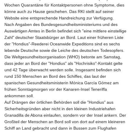
Wochen Quarantäne für Kontaktpersonen ohne Symptome, dies
könne auch zu Hause geschehen. Das RKI stellt auf seiner
Website eine entsprechende Handreichung zur Verfügung.
Nach Angaben des Bundesgesundheitsministeriums und des
Auswärtigen Amtes in Berlin befindet sich "eine mittlere einstellige
Zahl" deutscher Staatsbürger an Bord. Laut einer früheren Liste
der "Hondius"-Reederei Oceanwide Expeditions sind es sechs
lebende Deutsche sowie die Leiche des deutschen Todesopfers.
Die Weltgesundheitsorganisation (WHO) betonte am Samstag,
dass jeder an Bord der "Hondius" als "Hochrisiko"-Kontakt gelte
und 42 Tage überwacht werden solle. Insgesamt befinden sich
rund 150 Menschen an Bord des Schiffes, das laut der
spanischen Gesundheitsministerin Mónica García Gómez am
frühen Sonntagmorgen vor der Kanaren-Insel Teneriffa
ankommen soll.
Auf Drängen der örtlichen Behörden soll die "Hondius" aus
Sicherheitsgründen aber nicht in den kleinen Industriehafen
Granadilla de Abona einlaufen, sondern vor der Insel ankern. Der
Großteil der Menschen an Bord soll von dort auf einem kleineren
Schiff an Land gebracht und dann in Bussen zum Flughafen