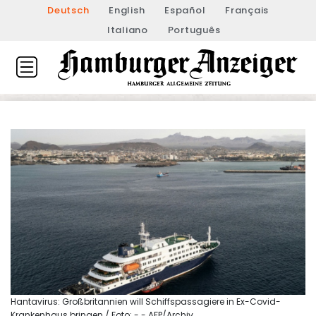
Deutsch
English
Español
Français
Italiano
Português
Hantavirus: Großbritannien will Schiffspassagiere in Ex-Covid-
Krankenhaus bringen / Foto: - - AFP/Archiv