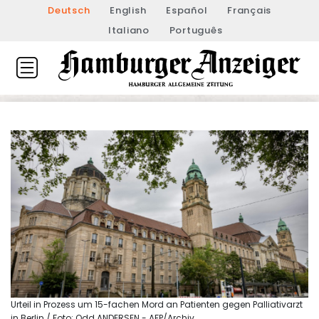
Deutsch
English
Español
Français
Italiano
Português
Urteil in Prozess um 15-fachen Mord an Patienten gegen Palliativarzt
in Berlin / Foto: Odd ANDERSEN - AFP/Archiv