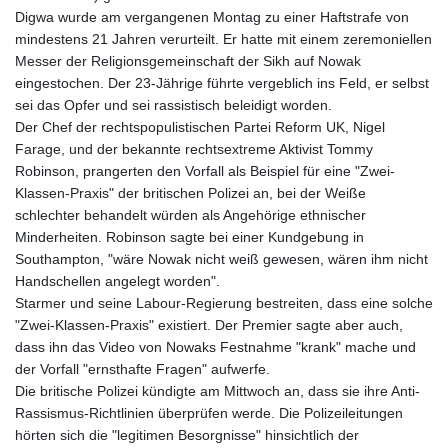
Digwa wurde am vergangenen Montag zu einer Haftstrafe von
mindestens 21 Jahren verurteilt. Er hatte mit einem zeremoniellen
Messer der Religionsgemeinschaft der Sikh auf Nowak
eingestochen. Der 23-Jährige führte vergeblich ins Feld, er selbst
sei das Opfer und sei rassistisch beleidigt worden.
Der Chef der rechtspopulistischen Partei Reform UK, Nigel
Farage, und der bekannte rechtsextreme Aktivist Tommy
Robinson, prangerten den Vorfall als Beispiel für eine "Zwei-
Klassen-Praxis" der britischen Polizei an, bei der Weiße
schlechter behandelt würden als Angehörige ethnischer
Minderheiten. Robinson sagte bei einer Kundgebung in
Southampton, "wäre Nowak nicht weiß gewesen, wären ihm nicht
Handschellen angelegt worden".
Starmer und seine Labour-Regierung bestreiten, dass eine solche
"Zwei-Klassen-Praxis" existiert. Der Premier sagte aber auch,
dass ihn das Video von Nowaks Festnahme "krank" mache und
der Vorfall "ernsthafte Fragen" aufwerfe.
Die britische Polizei kündigte am Mittwoch an, dass sie ihre Anti-
Rassismus-Richtlinien überprüfen werde. Die Polizeileitungen
hörten sich die "legitimen Besorgnisse" hinsichtlich der