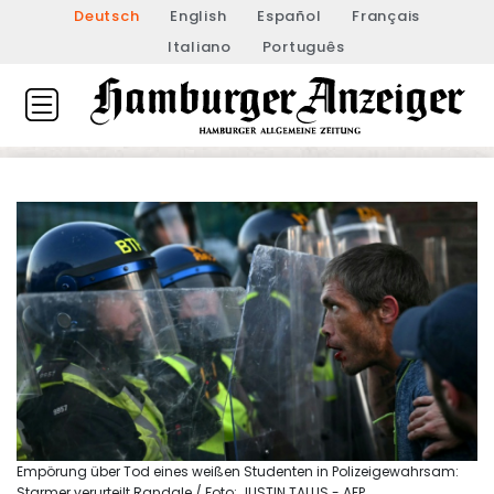
Deutsch
English
Español
Français
Italiano
Português
Empörung über Tod eines weißen Studenten in Polizeigewahrsam:
Starmer verurteilt Randale / Foto: JUSTIN TALLIS - AFP