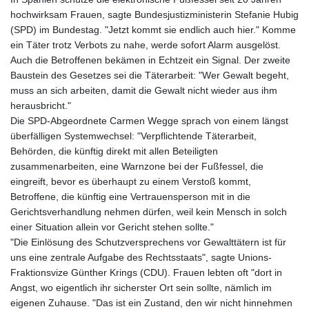
hochwirksam Frauen, sagte Bundesjustizministerin Stefanie Hubig
(SPD) im Bundestag. "Jetzt kommt sie endlich auch hier." Komme
ein Täter trotz Verbots zu nahe, werde sofort Alarm ausgelöst.
Auch die Betroffenen bekämen in Echtzeit ein Signal. Der zweite
Baustein des Gesetzes sei die Täterarbeit: "Wer Gewalt begeht,
muss an sich arbeiten, damit die Gewalt nicht wieder aus ihm
herausbricht."
Die SPD-Abgeordnete Carmen Wegge sprach von einem längst
überfälligen Systemwechsel: "Verpflichtende Täterarbeit,
Behörden, die künftig direkt mit allen Beteiligten
zusammenarbeiten, eine Warnzone bei der Fußfessel, die
eingreift, bevor es überhaupt zu einem Verstoß kommt,
Betroffene, die künftig eine Vertrauensperson mit in die
Gerichtsverhandlung nehmen dürfen, weil kein Mensch in solch
einer Situation allein vor Gericht stehen sollte."
"Die Einlösung des Schutzversprechens vor Gewalttätern ist für
uns eine zentrale Aufgabe des Rechtsstaats", sagte Unions-
Fraktionsvize Günther Krings (CDU). Frauen lebten oft "dort in
Angst, wo eigentlich ihr sicherster Ort sein sollte, nämlich im
eigenen Zuhause. "Das ist ein Zustand, den wir nicht hinnehmen