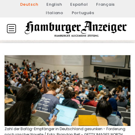
Deutsch
English
Español
Français
Italiano
Português
Zahl der Bafög-Empfänger in Deutschland gesunken - Forderung
nach rascher Novelle / Foto: Brandon Bell - GETTY IMAGES NORTH