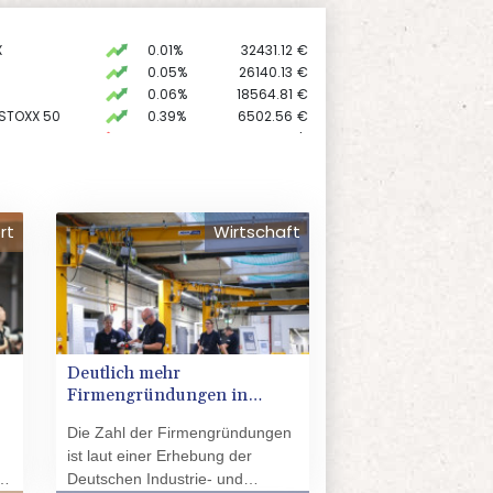
X
0.01%
32431.12
€
0.05%
26140.13
€
0.06%
18564.81
€
 STOXX 50
0.39%
6502.56
€
preis
-0.04%
4303.5
$
AX
1.36%
4000.99
€
USD
-0.28%
1.1523
$
rt
Wirtschaft
Deutlich mehr
Firmengründungen in
Deutschland im
Die Zahl der Firmengründungen
vergangenen Jahr
ist laut einer Erhebung der
s
Deutschen Industrie- und