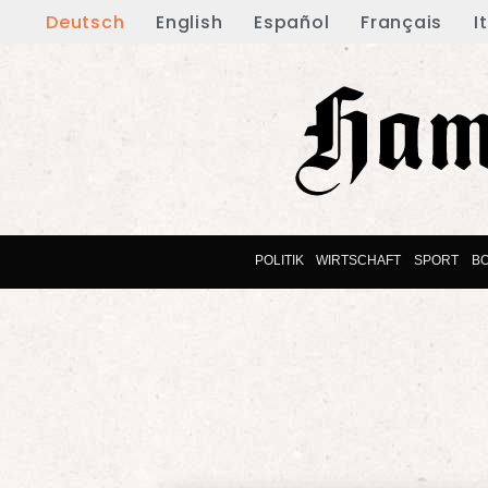
Deutsch
English
Español
Français
I
POLITIK
WIRTSCHAFT
SPORT
B