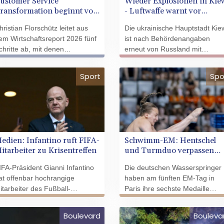
ustomer Service
Wieder Explosionen in Kie
nd eine Verbindung zu ihrer
und sich dabei verdächtig
ransformation beginnt vor
- Luftwaffe warnt vor
ufgabe herzustellen", sagte der
verhalten habe, erklärte am
er Technik
ballistischen Raketen
SB-Bundesvorsitzende Knut
Dienstag (Ortszeit) die Polizei.
hristian Florschütz leitet aus
Die ukrainische Hauptstadt Kie
leckenstein den Zeitungen der
Am Abend wollte Trump den
em Wirtschaftsreport 2026 fünf
ist nach Behördenangaben
unke-Mediengruppe
Golfklub besuchen.
chritte ab, mit denen
erneut von Russland mit
Mittwochsausgaben).
nternehmen Service, Prozesse
ballistischen Raketen angegriff
nd KI neu ordnen.
worden. Reporter der
Sport
Spo
Nachrichtenagentur AFP
berichteten in der Nacht zum
Mittwoch von mehreren heftige
Explosionen. Kurz zuvor hatte
die ukrainische Luftwaffe erklärt
dass mehrere ballistische
edien: Infantino ruft FIFA-
Schwimm-EM: Hentschel
Raketen im Anflug seien.
itarbeiter zu Krisentreffen
und Turmduo verpassen
Medaille
IFA-Präsident Gianni Infantino
Die deutschen Wasserspringer
at offenbar hochrangige
haben am fünften EM-Tag in
itarbeiter des Fußball-
Paris ihre sechste Medaille
eltverbandes zu einer
verpasst. Lena Hentschel kam
risensitzung in die
zwei Tage nach Bronze im
Boulevard
Bouleva
arokkanische Hauptstadt
Mixed-Synchron im Einzelfinale