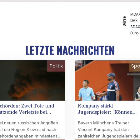
MDA
Börse
DAX
SDAX
Euro
Gold
TecD
LETZTE NACHRICHTEN
EUR/
Politik
Spo
ehörden: Zwei Tote und
Kompany stärkt
utzende Verletzte bei
Jugendspieler: "Können
ussischen Angriffen auf
nichts falsch machen"
ei neuen russischen Angriffen
Bayern Münchens Trainer
egion Kiew
uf die Region Kiew sind nach
Vincent Kompany hat den
ehördenangaben mindestens
zahlreichen Jugendspielern de