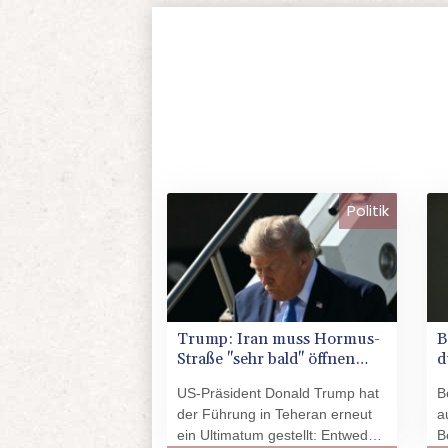
Politik
Trump: Iran muss Hormus-
B
Straße "sehr bald" öffnen
d
oder wird "sehr hart
r
US-Präsident Donald Trump hat
B
getroffen"
R
der Führung in Teheran erneut
a
ein Ultimatum gestellt: Entweder
B