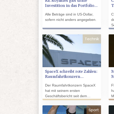
RE Royalties gibt dritte
C
versuchten Mordes und
u
Investition in das Portfolio
T
Mitgliedschaft in einer
A
von Solaris Energy sowie
d
terroristischen Organisation
A
Alle Beträge sind in US-Dollar,
C
eine Absichtserklärung über
angeklagt.
F
sofern nicht anders angegeben.
d
eine erweiterte Royalty-
F
S
Partnerschaft im Wert von
(
U
weiteren 62,7 Mio. US$
bekannt
u
Technik
SpaceX schreibt rote Zahlen:
M
Raumfahrtkonzern
M
enttäuscht nach
Der Raumfahrtkonzern SpaceX
F
Rekordbörsengang
hat mit seinem ersten
h
Geschäftsbericht seit dem
M
Rekordbörsengang im Juni
W
enttäuscht: Zwischen April und
K
Sport
Juni verzeichnete das
m