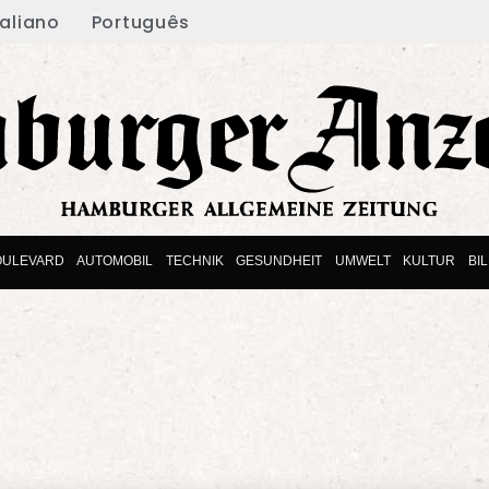
taliano
Português
OULEVARD
AUTOMOBIL
TECHNIK
GESUNDHEIT
UMWELT
KULTUR
BI