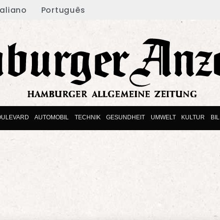
taliano
Português
OULEVARD
AUTOMOBIL
TECHNIK
GESUNDHEIT
UMWELT
KULTUR
BI