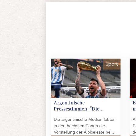
Sport
Argentinische
E
Pressestimmen: "Die
m
Krönung des Stolzes"
Die argentinische Medien lobten
A
in den höchsten Tönen die
F
Vorstellung der Albiceleste beim
d