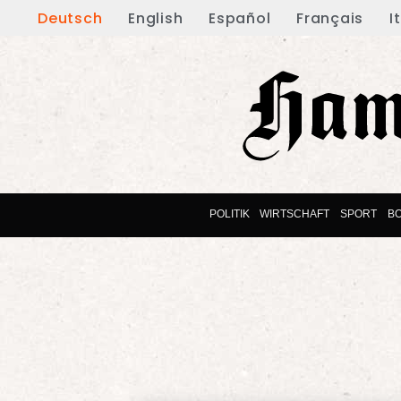
Deutsch
English
Español
Français
I
POLITIK
WIRTSCHAFT
SPORT
B