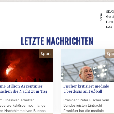
SDAX
Börse
Gold
Euro
DAX
TecD
MDA
LETZTE NACHRICHTEN
EUR/
Sport
Spo
ine Million Argentinier
Fischer kritisiert mediale
achen die Nacht zum Tag
Überdosis an Fußball
m Obelisken erhellten
Präsident Peter Fischer vom
euerwerkskörper noch lange
Bundesligisten Eintracht
en Nachthimmel von Buenos
Frankfurt hat die mediale