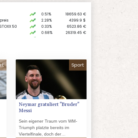
0.51%
18659.63
€
preis
2.28%
4399.9
$
 STOXX 50
0.33%
6523.86
€
0.68%
26319.45
€
AX
1.67%
4068.78
€
X
-0.07%
32407.2
€
USD
0.32%
1.1562
$
rt
Sport
Neymar gratuliert "Bruder"
Messi
Sein eigener Traum vom WM-
Triumph platzte bereits im
Viertelfinale, doch der