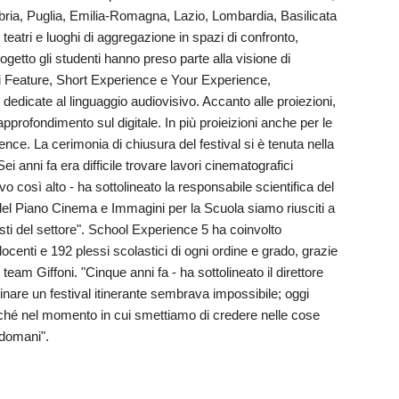
alabria, Puglia, Emilia-Romagna, Lazio, Lombardia, Basilicata
atri e luoghi di aggregazione in spazi di confronto,
ogetto gli studenti hanno preso parte alla visione di
i Feature, Short Experience e Your Experience,
ali dedicate al linguaggio audiovisivo. Accanto alle proiezioni,
pprofondimento sul digitale. In più proieizioni anche per le
ence. La cerimonia di chiusura del festival si è tenuta nella
ei anni fa era difficile trovare lavori cinematografici
ivo così alto - ha sottolineato la responsabile scientifica del
 del Piano Cinema e Immagini per la Scuola siamo riusciti a
sti del settore". School Experience 5 ha coinvolto
enti e 192 plessi scolastici di ogni ordine e grado, grazie
 team Giffoni. "Cinque anni fa - ha sottolineato il direttore
nare un festival itinerante sembrava impossibile; oggi
rché nel momento in cui smettiamo di credere nelle cose
 domani".