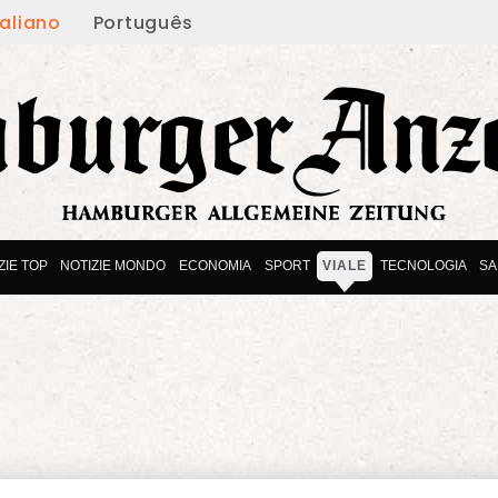
taliano
Português
ZIE TOP
NOTIZIE MONDO
ECONOMIA
SPORT
VIALE
TECNOLOGIA
SA