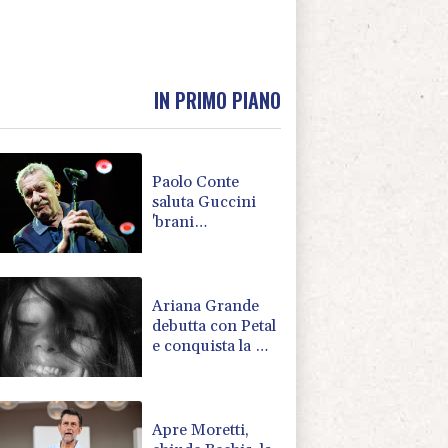
IN PRIMO PIANO
Paolo Conte
saluta Guccini
'brani
memorabili, la
tua compagnia
mi ha sempre
divertito'
Ariana Grande
debutta con Petal
e conquista la Hit
Parade
Apre Moretti,