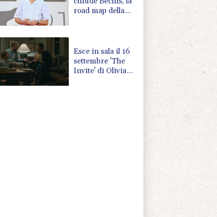
chiude Bechis, la
road map della
Mostra di
Venezia
Esce in sala il 16
settembre 'The
Invite' di Olivia
Wilde con
Penelope Cruz