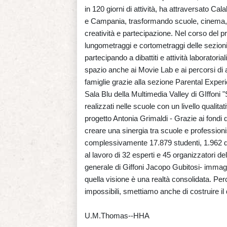
in 120 giorni di attività, ha attraversato C
e Campania, trasformando scuole, cinema, te
creatività e partecipazione. Nel corso del pr
lungometraggi e cortometraggi delle sezion
partecipando a dibattiti e attività laboratori
spazio anche ai Movie Lab e ai percorsi di a
famiglie grazie alla sezione Parental Experi
Sala Blu della Multimedia Valley di GIffoni "S
realizzati nelle scuole con un livello qualitat
progetto Antonia Grimaldi - Grazie ai fondi
creare una sinergia tra scuole e professioni
complessivamente 17.879 studenti, 1.962 doc
al lavoro di 32 esperti e 45 organizzatori del
generale di Giffoni Jacopo Gubitosi- immagi
quella visione è una realtà consolidata. Pe
impossibili, smettiamo anche di costruire il
U.M.Thomas--HHA