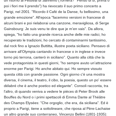
un ritorno al Festival di Sanremo (Tornerà? ''Penso di sì, prima o
poi i fiori me li prendo") ha rievocato il suo primo concerto a
Parigi, nel 2001. "Ricordo il Café de la Danse, fu bellissimo, una
grande emozione". All'epoca "facemmo versioni in francese di
alcuni brani e poi rielaborai una canzone, meravigliosa, di Serge
Gainsbourg: Je suis venu te dire que je m'en vais". Da allora,
spiega, "ho fatto una grande ricerca anche delle mie radici, ho
recuperato le tradizioni, ho cercato di contaminarmi tantissimo,
dal rock fino a Ignazio Buttitta, illustre poeta siciliano. Pensavo di
arrivare all'Olympia cantando in francese o in inglese e invece
torno più terrona, canterò in siciliano". Quanto alla città che la
vede protagonista in questi giorni, "ho sempre avuto un'attrazione
enorme per Parigi. Ho anche abitato qui. Ho sempre vissuto
questa città con grande passione. Ogni giorno c'è una mostra
diversa, il cinema, il teatro, il cibo, la poesia, questo un po' essere
délabré che è anche poetico ed elegante". Consoli racconta, tra
l'altro, di quando veniva a vedere le pièces di Peter Brook alle
Bouffes du Nord o i primi spettacoli di Emma Dante al Théâtre
des Champs Elysées: "Che orgoglio, che era, da siciliana". Ed è
proprio a Parigi, tiene a sottolineare, che riposa al Père-Lachaise
un altro grande suo conterraneo, Vincenzo Bellini (1801-1935):