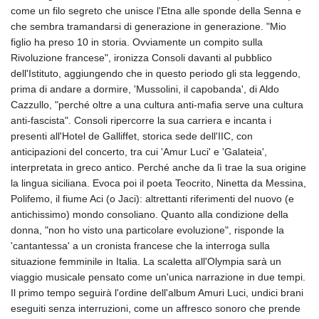
come un filo segreto che unisce l'Etna alle sponde della Senna e
che sembra tramandarsi di generazione in generazione. "Mio
figlio ha preso 10 in storia. Ovviamente un compito sulla
Rivoluzione francese", ironizza Consoli davanti al pubblico
dell'Istituto, aggiungendo che in questo periodo gli sta leggendo,
prima di andare a dormire, 'Mussolini, il capobanda', di Aldo
Cazzullo, "perché oltre a una cultura anti-mafia serve una cultura
anti-fascista". Consoli ripercorre la sua carriera e incanta i
presenti all'Hotel de Galliffet, storica sede dell'IIC, con
anticipazioni del concerto, tra cui 'Amur Luci' e 'Galateia',
interpretata in greco antico. Perché anche da lì trae la sua origine
la lingua siciliana. Evoca poi il poeta Teocrito, Ninetta da Messina,
Polifemo, il fiume Aci (o Jaci): altrettanti riferimenti del nuovo (e
antichissimo) mondo consoliano. Quanto alla condizione della
donna, "non ho visto una particolare evoluzione", risponde la
'cantantessa' a un cronista francese che la interroga sulla
situazione femminile in Italia. La scaletta all'Olympia sarà un
viaggio musicale pensato come un'unica narrazione in due tempi.
Il primo tempo seguirà l'ordine dell'album Amuri Luci, undici brani
eseguiti senza interruzioni, come un affresco sonoro che prende