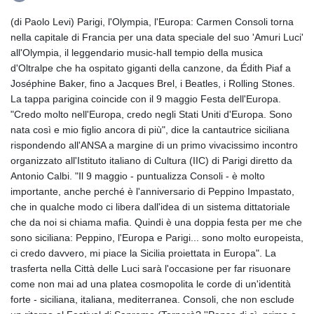
(di Paolo Levi) Parigi, l'Olympia, l'Europa: Carmen Consoli torna
nella capitale di Francia per una data speciale del suo 'Amuri Luci'
all'Olympia, il leggendario music-hall tempio della musica
d'Oltralpe che ha ospitato giganti della canzone, da Édith Piaf a
Joséphine Baker, fino a Jacques Brel, i Beatles, i Rolling Stones.
La tappa parigina coincide con il 9 maggio Festa dell'Europa.
"Credo molto nell'Europa, credo negli Stati Uniti d'Europa. Sono
nata così e mio figlio ancora di più", dice la cantautrice siciliana
rispondendo all'ANSA a margine di un primo vivacissimo incontro
organizzato all'Istituto italiano di Cultura (IIC) di Parigi diretto da
Antonio Calbi. "Il 9 maggio - puntualizza Consoli - è molto
importante, anche perché è l'anniversario di Peppino Impastato,
che in qualche modo ci libera dall'idea di un sistema dittatoriale
che da noi si chiama mafia. Quindi è una doppia festa per me che
sono siciliana: Peppino, l'Europa e Parigi... sono molto europeista,
ci credo davvero, mi piace la Sicilia proiettata in Europa". La
trasferta nella Città delle Luci sarà l'occasione per far risuonare
come non mai ad una platea cosmopolita le corde di un'identità
forte - siciliana, italiana, mediterranea. Consoli, che non esclude