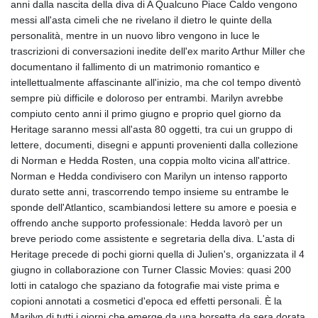
anni dalla nascita della diva di A Qualcuno Piace Caldo vengono
messi all'asta cimeli che ne rivelano il dietro le quinte della
personalità, mentre in un nuovo libro vengono in luce le
trascrizioni di conversazioni inedite dell'ex marito Arthur Miller che
documentano il fallimento di un matrimonio romantico e
intellettualmente affascinante all'inizio, ma che col tempo diventò
sempre più difficile e doloroso per entrambi. Marilyn avrebbe
compiuto cento anni il primo giugno e proprio quel giorno da
Heritage saranno messi all'asta 80 oggetti, tra cui un gruppo di
lettere, documenti, disegni e appunti provenienti dalla collezione
di Norman e Hedda Rosten, una coppia molto vicina all'attrice.
Norman e Hedda condivisero con Marilyn un intenso rapporto
durato sette anni, trascorrendo tempo insieme su entrambe le
sponde dell'Atlantico, scambiandosi lettere su amore e poesia e
offrendo anche supporto professionale: Hedda lavorò per un
breve periodo come assistente e segretaria della diva. L'asta di
Heritage precede di pochi giorni quella di Julien's, organizzata il 4
giugno in collaborazione con Turner Classic Movies: quasi 200
lotti in catalogo che spaziano da fotografie mai viste prima e
copioni annotati a cosmetici d'epoca ed effetti personali. È la
Marilyn di tutti i giorni che emerge da una borsetta da sera dorata