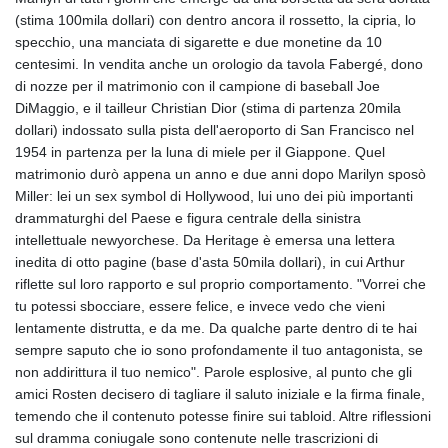
(stima 100mila dollari) con dentro ancora il rossetto, la cipria, lo
specchio, una manciata di sigarette e due monetine da 10
centesimi. In vendita anche un orologio da tavola Fabergé, dono
di nozze per il matrimonio con il campione di baseball Joe
DiMaggio, e il tailleur Christian Dior (stima di partenza 20mila
dollari) indossato sulla pista dell'aeroporto di San Francisco nel
1954 in partenza per la luna di miele per il Giappone. Quel
matrimonio durò appena un anno e due anni dopo Marilyn sposò
Miller: lei un sex symbol di Hollywood, lui uno dei più importanti
drammaturghi del Paese e figura centrale della sinistra
intellettuale newyorchese. Da Heritage è emersa una lettera
inedita di otto pagine (base d'asta 50mila dollari), in cui Arthur
riflette sul loro rapporto e sul proprio comportamento. "Vorrei che
tu potessi sbocciare, essere felice, e invece vedo che vieni
lentamente distrutta, e da me. Da qualche parte dentro di te hai
sempre saputo che io sono profondamente il tuo antagonista, se
non addirittura il tuo nemico". Parole esplosive, al punto che gli
amici Rosten decisero di tagliare il saluto iniziale e la firma finale,
temendo che il contenuto potesse finire sui tabloid. Altre riflessioni
sul dramma coniugale sono contenute nelle trascrizioni di