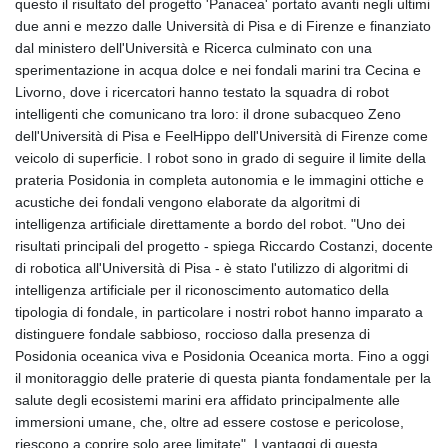
questo il risultato del progetto 'Panacea' portato avanti negli ultimi
due anni e mezzo dalle Università di Pisa e di Firenze e finanziato
dal ministero dell'Università e Ricerca culminato con una
sperimentazione in acqua dolce e nei fondali marini tra Cecina e
Livorno, dove i ricercatori hanno testato la squadra di robot
intelligenti che comunicano tra loro: il drone subacqueo Zeno
dell'Università di Pisa e FeelHippo dell'Università di Firenze come
veicolo di superficie. I robot sono in grado di seguire il limite della
prateria Posidonia in completa autonomia e le immagini ottiche e
acustiche dei fondali vengono elaborate da algoritmi di
intelligenza artificiale direttamente a bordo del robot. "Uno dei
risultati principali del progetto - spiega Riccardo Costanzi, docente
di robotica all'Università di Pisa - è stato l'utilizzo di algoritmi di
intelligenza artificiale per il riconoscimento automatico della
tipologia di fondale, in particolare i nostri robot hanno imparato a
distinguere fondale sabbioso, roccioso dalla presenza di
Posidonia oceanica viva e Posidonia Oceanica morta. Fino a oggi
il monitoraggio delle praterie di questa pianta fondamentale per la
salute degli ecosistemi marini era affidato principalmente alle
immersioni umane, che, oltre ad essere costose e pericolose,
riescono a coprire solo aree limitate". I vantaggi di questa