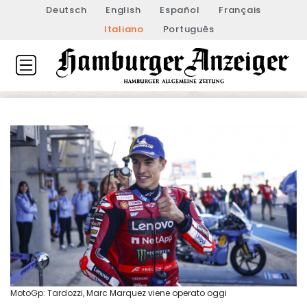
Deutsch
English
Español
Français
Italiano
Português
MotoGp: Tardozzi, Marc Marquez viene operato oggi