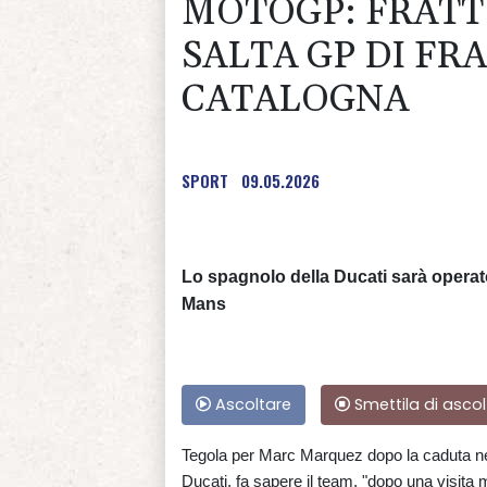
MOTOGP: FRATT
SALTA GP DI FR
CATALOGNA
SPORT
09.05.2026
Lo spagnolo della Ducati sarà operato
Mans
Ascoltare
Smettila di ascol
Tegola per Marc Marquez dopo la caduta nell
Ducati, fa sapere il team, "dopo una visita m