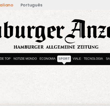
taliano
Português
ZIE TOP
NOTIZIE MONDO
ECONOMIA
SPORT
VIALE
TECNOLOGIA
SA