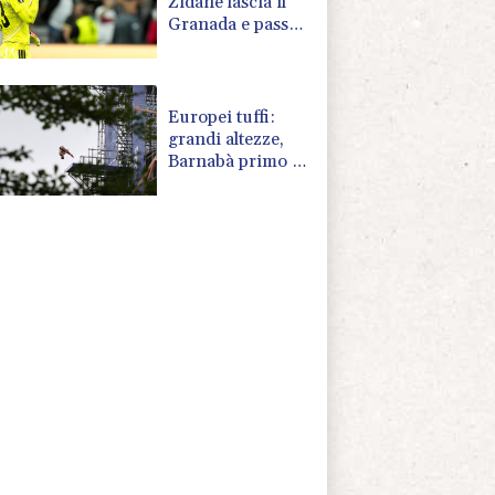
Zidane lascia il
Granada e passa
al Leganés
Europei tuffi:
grandi altezze,
Barnabà primo e
Cosetti seconda
dopo due round