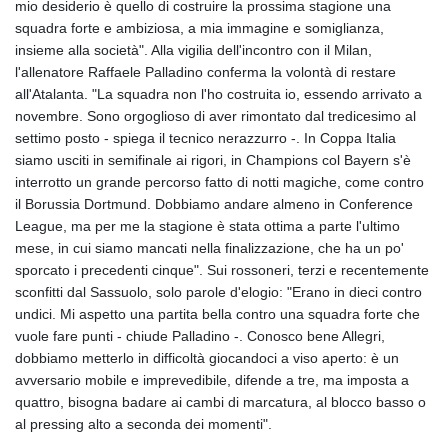
mio desiderio è quello di costruire la prossima stagione una
squadra forte e ambiziosa, a mia immagine e somiglianza,
insieme alla società". Alla vigilia dell'incontro con il Milan,
l'allenatore Raffaele Palladino conferma la volontà di restare
all'Atalanta. "La squadra non l'ho costruita io, essendo arrivato a
novembre. Sono orgoglioso di aver rimontato dal tredicesimo al
settimo posto - spiega il tecnico nerazzurro -. In Coppa Italia
siamo usciti in semifinale ai rigori, in Champions col Bayern s'è
interrotto un grande percorso fatto di notti magiche, come contro
il Borussia Dortmund. Dobbiamo andare almeno in Conference
League, ma per me la stagione è stata ottima a parte l'ultimo
mese, in cui siamo mancati nella finalizzazione, che ha un po'
sporcato i precedenti cinque". Sui rossoneri, terzi e recentemente
sconfitti dal Sassuolo, solo parole d'elogio: "Erano in dieci contro
undici. Mi aspetto una partita bella contro una squadra forte che
vuole fare punti - chiude Palladino -. Conosco bene Allegri,
dobbiamo metterlo in difficoltà giocandoci a viso aperto: è un
avversario mobile e imprevedibile, difende a tre, ma imposta a
quattro, bisogna badare ai cambi di marcatura, al blocco basso o
al pressing alto a seconda dei momenti".