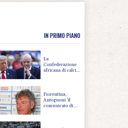
IN PRIMO PIANO
La
Confederazione
africana di calcio
riconferma il
proprio sostegno
a Infantino
Fiorentina,
Antognoni 'il
comunicato di
Commisso mi ha
fatto imbestialire'