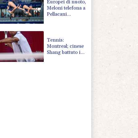
Europei di nuoto,
Meloni telefona a
Pellacani
'complimenti da
tutta l'Italia'
Tennis:
Montreal; cinese
Shang battuto in
tre set, Darderi
agli ottavi