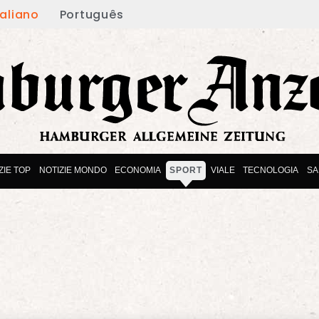
taliano
Português
ZIE TOP
NOTIZIE MONDO
ECONOMIA
SPORT
VIALE
TECNOLOGIA
SA