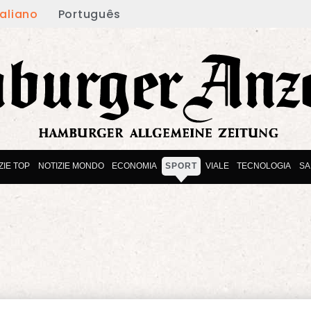
taliano
Português
ZIE TOP
NOTIZIE MONDO
ECONOMIA
SPORT
VIALE
TECNOLOGIA
SA