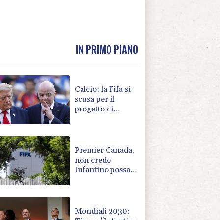
IN PRIMO PIANO
Calcio: la Fifa si
scusa per il
progetto di
apertura ai
privati, "un
errore"
Premier Canada,
non credo
Infantino possa
guidare la Fifa
Mondiali 2030: