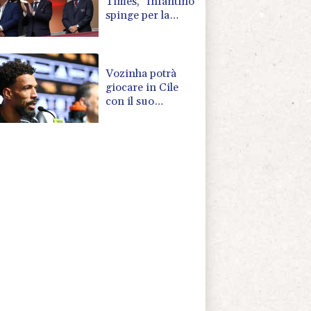
Times, "Infantino
spinge per la
finale in
Marocco". La
Fifa, "E' falso"
Vozinha potrà
giocare in Cile
con il suo
soprannome sulla
maglia