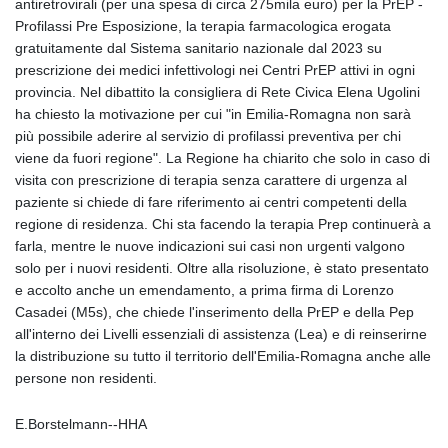
antiretrovirali (per una spesa di circa 275mila euro) per la PrEP -
Profilassi Pre Esposizione, la terapia farmacologica erogata
gratuitamente dal Sistema sanitario nazionale dal 2023 su
prescrizione dei medici infettivologi nei Centri PrEP attivi in ogni
provincia. Nel dibattito la consigliera di Rete Civica Elena Ugolini
ha chiesto la motivazione per cui "in Emilia-Romagna non sarà
più possibile aderire al servizio di profilassi preventiva per chi
viene da fuori regione". La Regione ha chiarito che solo in caso di
visita con prescrizione di terapia senza carattere di urgenza al
paziente si chiede di fare riferimento ai centri competenti della
regione di residenza. Chi sta facendo la terapia Prep continuerà a
farla, mentre le nuove indicazioni sui casi non urgenti valgono
solo per i nuovi residenti. Oltre alla risoluzione, è stato presentato
e accolto anche un emendamento, a prima firma di Lorenzo
Casadei (M5s), che chiede l'inserimento della PrEP e della Pep
all'interno dei Livelli essenziali di assistenza (Lea) e di reinserirne
la distribuzione su tutto il territorio dell'Emilia-Romagna anche alle
persone non residenti.
E.Borstelmann--HHA