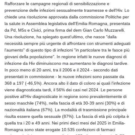
Rafforzare le campagne regionali di sensibilizzazione e
prevenzione delle infezioni sessualmente trasmesse e dell'Hiv. Lo
chiede una risoluzione approvata dalla commissione Politiche per
la salute in Assemblea legislativa dell'Emilia-Romagna, presentata
da Pd, M5s e Civici, prima firma del dem Gian Carlo Muzzarelli.
Una risoluzione, ha spiegato quest'ultimo, che nasce "dalla
necessità sempre più urgente di affrontare con strumenti adeguati
l'aumento" di questo tipo di infezioni "in particolare tra le fasce più
giovani della popolazione". In regione infatti le nuove diagnosi di
infezione da Hiv diminuiscono ma aumentano le diagnosi tardive.
In poco meno di 20 anni, tra il 2006 e il 2024 - secondo dati
presentati in commissione - le nuove infezioni sono passate da
368 a 197 (-46,5%). Ancora alto il dato di coloro ai quali l'infezione
viene diagnosticata tardi, il 56% dei casi nel 2024. Le persone
positive all'Hiv diagnosticate in regione sono prevalentemente di
sesso maschile (74%), nella fascia di età 30-39 anni (30%) e di
nazionalità italiana (67%). La modalità di trasmissione principale
risulta essere quella sessuale (87%). La fascia di età più colpita è
quella tra i 20 e 49 anni. Nei primi dieci mesi del 2025 in Emilia-
Romagna sono state erogate 10.535 confezioni di farmaci