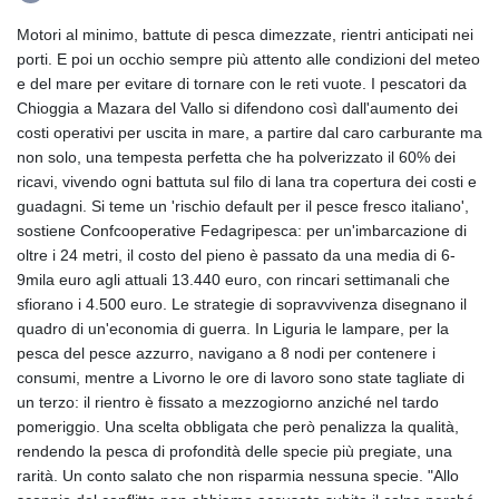
Motori al minimo, battute di pesca dimezzate, rientri anticipati nei
porti. E poi un occhio sempre più attento alle condizioni del meteo
e del mare per evitare di tornare con le reti vuote. I pescatori da
Chioggia a Mazara del Vallo si difendono così dall'aumento dei
costi operativi per uscita in mare, a partire dal caro carburante ma
non solo, una tempesta perfetta che ha polverizzato il 60% dei
ricavi, vivendo ogni battuta sul filo di lana tra copertura dei costi e
guadagni. Si teme un 'rischio default per il pesce fresco italiano',
sostiene Confcooperative Fedagripesca: per un'imbarcazione di
oltre i 24 metri, il costo del pieno è passato da una media di 6-
9mila euro agli attuali 13.440 euro, con rincari settimanali che
sfiorano i 4.500 euro. Le strategie di sopravvivenza disegnano il
quadro di un'economia di guerra. In Liguria le lampare, per la
pesca del pesce azzurro, navigano a 8 nodi per contenere i
consumi, mentre a Livorno le ore di lavoro sono state tagliate di
un terzo: il rientro è fissato a mezzogiorno anziché nel tardo
pomeriggio. Una scelta obbligata che però penalizza la qualità,
rendendo la pesca di profondità delle specie più pregiate, una
rarità. Un conto salato che non risparmia nessuna specie. "Allo