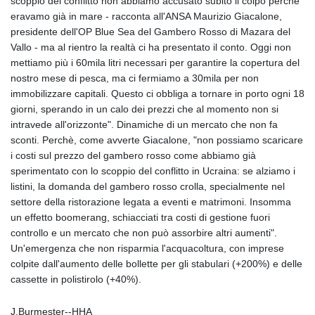
scoppio del conflitto non abbiamo accusato subito il colpo perché
eravamo già in mare - racconta all'ANSA Maurizio Giacalone,
presidente dell'OP Blue Sea del Gambero Rosso di Mazara del
Vallo - ma al rientro la realtà ci ha presentato il conto. Oggi non
mettiamo più i 60mila litri necessari per garantire la copertura del
nostro mese di pesca, ma ci fermiamo a 30mila per non
immobilizzare capitali. Questo ci obbliga a tornare in porto ogni 18
giorni, sperando in un calo dei prezzi che al momento non si
intravede all'orizzonte". Dinamiche di un mercato che non fa
sconti. Perchè, come avverte Giacalone, "non possiamo scaricare
i costi sul prezzo del gambero rosso come abbiamo già
sperimentato con lo scoppio del conflitto in Ucraina: se alziamo i
listini, la domanda del gambero rosso crolla, specialmente nel
settore della ristorazione legata a eventi e matrimoni. Insomma
un effetto boomerang, schiacciati tra costi di gestione fuori
controllo e un mercato che non può assorbire altri aumenti".
Un'emergenza che non risparmia l'acquacoltura, con imprese
colpite dall'aumento delle bollette per gli stabulari (+200%) e delle
cassette in polistirolo (+40%).
J.Burmester--HHA