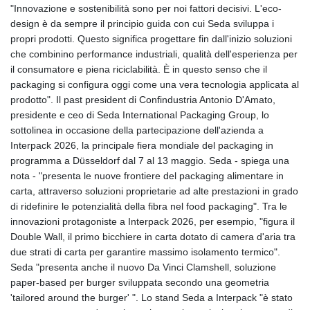
"Innovazione e sostenibilità sono per noi fattori decisivi. L'eco-
design è da sempre il principio guida con cui Seda sviluppa i
propri prodotti. Questo significa progettare fin dall'inizio soluzioni
che combinino performance industriali, qualità dell'esperienza per
il consumatore e piena riciclabilità. È in questo senso che il
packaging si configura oggi come una vera tecnologia applicata al
prodotto". Il past president di Confindustria Antonio D'Amato,
presidente e ceo di Seda International Packaging Group, lo
sottolinea in occasione della partecipazione dell'azienda a
Interpack 2026, la principale fiera mondiale del packaging in
programma a Düsseldorf dal 7 al 13 maggio. Seda - spiega una
nota - "presenta le nuove frontiere del packaging alimentare in
carta, attraverso soluzioni proprietarie ad alte prestazioni in grado
di ridefinire le potenzialità della fibra nel food packaging". Tra le
innovazioni protagoniste a Interpack 2026, per esempio, "figura il
Double Wall, il primo bicchiere in carta dotato di camera d'aria tra
due strati di carta per garantire massimo isolamento termico".
Seda "presenta anche il nuovo Da Vinci Clamshell, soluzione
paper-based per burger sviluppata secondo una geometria
'tailored around the burger' ". Lo stand Seda a Interpack "è stato