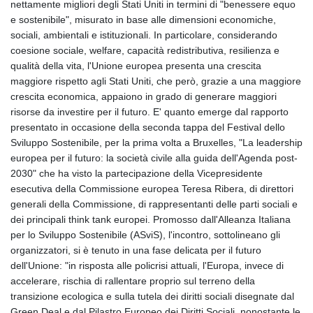
nettamente migliori degli Stati Uniti in termini di "benessere equo
e sostenibile", misurato in base alle dimensioni economiche,
sociali, ambientali e istituzionali. In particolare, considerando
coesione sociale, welfare, capacità redistributiva, resilienza e
qualità della vita, l'Unione europea presenta una crescita
maggiore rispetto agli Stati Uniti, che però, grazie a una maggiore
crescita economica, appaiono in grado di generare maggiori
risorse da investire per il futuro. E' quanto emerge dal rapporto
presentato in occasione della seconda tappa del Festival dello
Sviluppo Sostenibile, per la prima volta a Bruxelles, "La leadership
europea per il futuro: la società civile alla guida dell'Agenda post-
2030" che ha visto la partecipazione della Vicepresidente
esecutiva della Commissione europea Teresa Ribera, di direttori
generali della Commissione, di rappresentanti delle parti sociali e
dei principali think tank europei. Promosso dall'Alleanza Italiana
per lo Sviluppo Sostenibile (ASviS), l'incontro, sottolineano gli
organizzatori, si è tenuto in una fase delicata per il futuro
dell'Unione: "in risposta alle policrisi attuali, l'Europa, invece di
accelerare, rischia di rallentare proprio sul terreno della
transizione ecologica e sulla tutela dei diritti sociali disegnate dal
Green Deal e dal Pilastro Europeo dei Diritti Sociali, nonostante le