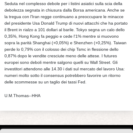
Seduta nel complesso debole per i listini asiatici sulla scia della
debolezza segnata in chiusura dalla Borsa americana. Anche se
la tregua con l'Iran regge continuano a preoccupare le minacce
del presidente Usa Donald Trump di nuovi attacchi che ha portato
il Brent in rialzo a 101 dollari al barile. Tokyo segna un calo dello
0,35%, Hong Kong fa peggio e cede l'1% mentre si muovono
sopra la parità Shanghai (+0,05%) e Shenzhen (+0,25%). Taiwan
perde lo 0,79% con il colosso dei chip Tsmc in flessione dello
0,87% dopo le vendite cresciute meno delle attese. I futures
europei sono deboli mentre salgono quelli su Wall Street. Gli
investitori attendono alle 14.30 i dati sul mercato del lavoro Usa:
numeri molto sotto il consensus potrebbero favorire un ritorno
delle scommesse su un taglio dei tassi Fed.
U.M.Thomas--HHA