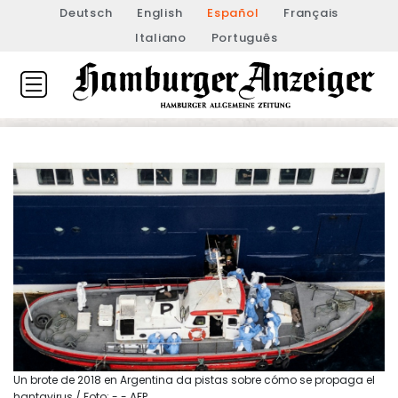
Deutsch
English
Español
Français
Italiano
Português
Un brote de 2018 en Argentina da pistas sobre cómo se propaga el
hantavirus / Foto: - - AFP