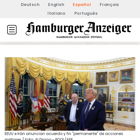
Deutsch
English
Español
Français
Italiano
Português
EEUU e Irán anuncian acuerdo y fin "permanente" de acciones
militares / Foto: Al Drago - POOL/AFP