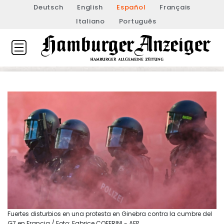
Deutsch
English
Español
Français
Italiano
Português
Fuertes disturbios en una protesta en Ginebra contra la cumbre del
G7 en Francia / Foto: Fabrice COFFRINI - AFP