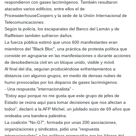
respondieron con gases lacrimógenos. También resultaron
atacados varios edificios, entre ellos el de
PricewaterhouseCoopers y la sede de la Unión Internacional de
Telecomunicaciones.
Según la policía, los escaparates del Banco del Lemán y de
Raiffeisen también sufrieron daños.
La fuerza pública estimó que unos 600 manifestantes eran
miembros del "Black Bloc", una práctica de protesta política que
consiste en agruparse en las manifestaciones o durante acciones
de desobediencia civil en un bloque unido, visible y móvil.
Al final del día, seguían produciéndose enfrentamientos a
distancia con algunos grupos, en medio de densas nubes de
humo provocadas por los disparos de gases lacrimógenos.
- Una respuesta "internacionalista" -
"Estoy aquí porque no me gusta que este grupo de jefes de
Estado se reúna aquí para tomar decisiones que nos afectan a
todos", declaró a la AFP Michel, un jubilado suizo de 69 años que
ondeaba una bandera palestina.
La coalición "No-G7", formada por unas 200 asociaciones,
organizaciones y sindicatos, pidió una "respuesta
internacionalista" a las políticas promovidas por los líderes del